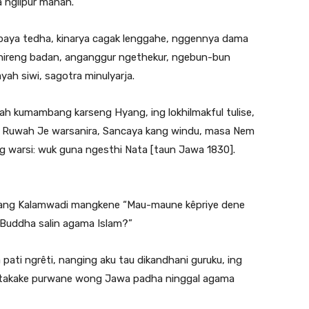
a nglipur manah.
upaya tedha, kinarya cagak lenggahe, nggennya dama
anireng badan, anganggur ngethekur, ngebun-bun
ah siwi, sagotra minulyarja.
ah kumambang karseng Hyang, ing lokhilmakful tulise,
nis, Ruwah Je warsanira, Sancaya kang windu, masa Nem
ng warsi: wuk guna ngesthi Nata [taun Jawa 1830].
rang Kalamwadi mangkene “Mau-maune kêpriye dene
Buddha salin agama Islam?”
pati ngrêti, nanging aku tau dikandhani guruku, ing
aritakake purwane wong Jawa padha ninggal agama