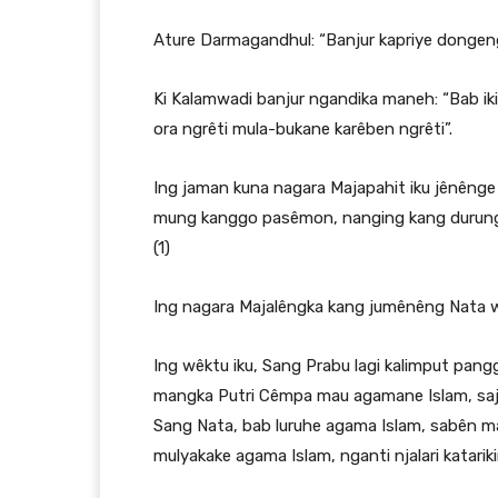
Ature Darmagandhul: “Banjur kapriye donge
Ki Kalamwadi banjur ngandika maneh: “Bab ik
ora ngrêti mula-bukane karêben ngrêti”.
Ing jaman kuna nagara Majapahit iku jênênge
mung kanggo pasêmon, nanging kang durung 
(1)
Ing nagara Majalêngka kang jumênêng Nata wê
Ing wêktu iku, Sang Prabu lagi kalimput pang
mangka Putri Cêmpa mau agamane Islam, sajr
Sang Nata, bab luruhe agama Islam, sabên m
mulyakake agama Islam, nganti njalari katar