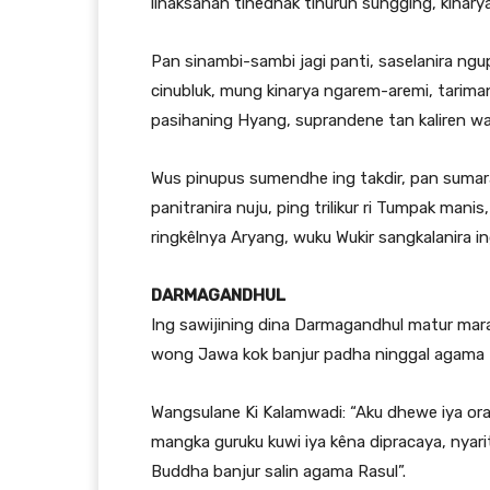
linaksanan tinedhak tinurun sungging, kinary
Pan sinambi-sambi jagi panti, saselanira ng
cinubluk, mung kinarya ngarem-aremi, tarim
pasihaning Hyang, suprandene tan kaliren way
Wus pinupus sumendhe ing takdir, pan sumar
panitranira nuju, ping trilikur ri Tumpak ma
ringkêlnya Aryang, wuku Wukir sangkalanira i
DARMAGANDHUL
Ing sawijining dina Darmagandhul matur ma
wong Jawa kok banjur padha ninggal agama 
Wangsulane Ki Kalamwadi: “Aku dhewe iya ora 
mangka guruku kuwi iya kêna dipracaya, ny
Buddha banjur salin agama Rasul”.