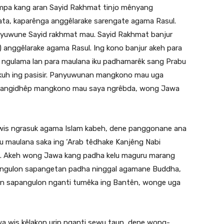
êmpa kang aran Sayid Rakhmat tinjo mênyang
ata, kaparênga anggêlarake sarengate agama Rasul.
nyuwune Sayid rakhmat mau. Sayid Rakhmat banjur
 anggêlarake agama Rasul. Ing kono banjur akeh para
 ngulama lan para maulana iku padhamarêk sang Prabu
kuh ing pasisir. Panyuwunan mangkono mau uga
 pangidhêp mangkono mau saya ngrêbda, wong Jawa
wis ngrasuk agama Islam kabeh, dene panggonane ana
u maulana saka ing ‘Arab têdhake Kanjêng Nabi
lam. Akeh wong Jawa kang padha kelu maguru marang
apangulon sapangetan padha ninggal agamane Buddha,
an sapangulon nganti tumêka ing Bantên, wonge uga
a wis kêlakon urip nganti sewu taun, dene wong-