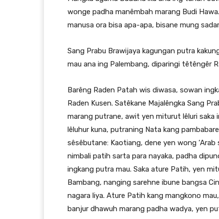
wonge padha manêmbah marang Budi Hawa. Bu
manusa ora bisa apa-apa, bisane mung sadar
Sang Prabu Brawijaya kagungan putra kakung
mau ana ing Palembang, diparingi têtêngêr 
Barêng Raden Patah wis diwasa, sowan ingka
Raden Kusen. Satêkane Majalêngka Sang Pra
marang putrane, awit yen miturut lêluri sak
lêluhur kuna, putraning Nata kang pambabar
sêsêbutane: Kaotiang, dene yen wong ‘Arab 
nimbali patih sarta para nayaka, padha dip
ingkang putra mau. Saka ature Patih, yen mi
Bambang, nanging sarehne ibune bangsa Cin
nagara liya. Ature Patih kang mangkono mau
banjur dhawuh marang padha wadya, yen putr