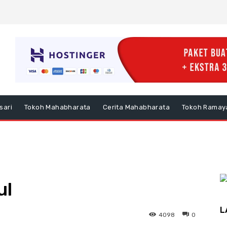
sari
Tokoh Mahabharata
Cerita Mahabharata
Tokoh Ramay
ul
L
4098
0