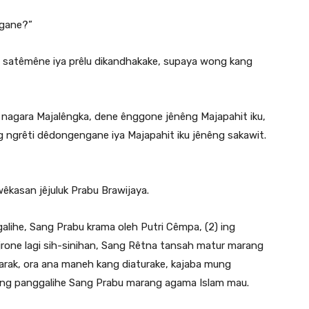
ngane?”
i satêmêne iya prêlu dikandhakake, supaya wong kang
 nagara Majalêngka, dene ênggone jênêng Majapahit iku,
ngrêti dêdongengane iya Majapahit iku jênêng sakawit.
kasan jêjuluk Prabu Brawijaya.
galihe, Sang Prabu krama oleh Putri Cêmpa, (2) ing
one lagi sih-sinihan, Sang Rêtna tansah matur marang
arak, ora ana maneh kang diaturake, kajaba mung
iking panggalihe Sang Prabu marang agama Islam mau.