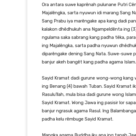
Ora antara suwe kaprênah pulunane Putri C
Majalêngka, sarta nyuwun idi marang Sang N
Sang Prabu iya marêngake apa kang dadi pa
kalakon dhêdhukuh ana Ngampeldênta ing (3)
ngulama saka sabrang kang padha têka, para
ing Majalêngka, sarta padha nyuwun dhêdhu
diparêngake dening Sang Nata. Suwe-suwe
banjur akeh bangêt kang padha agama Islam.
Sayid Kramat dadi gurune wong-wong kang 
ing Benang (4) bawah Tuban. Sayid Kramat ik
Rasulu’llah, mula bisa dadi gurune wong Is
Sayid Kramat. Wong Jawa ing pasisir lor s
banjur ngrasuk agama Rasul. Ing Balambang
padha kelu rêmbuge Sayid Kramat.
Mangka agama Buddha iku ana ing tanah Jaw