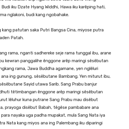
di iku Dzate Hyang Widdhi, Hawa iku karêping hati,
ma nglakoni, budi kang ngobahake.
 kang patutan saka Putri Bangsa Cina, miyose putra
Raden Patah.
ng rama, nganti sadhereke seje rama tunggal ibu, arane
bu kewran panggalihe ênggone arêp maringi sêsêbutan
a ingkang rama, Jawa Buddha agamane, yen nglêluri
e ana ing gunung, sêsêbutane Bambang. Yen miturut ibu,
sêsêbutane Sayid utawa Sarib. Sang Prabu banjur
undhuti têtimbangan ênggone arêp maringi sêsêbutan
turut lêluhur kuna putrane Sang Prabu mau disêbut
a, prayoga disêbut Babah, têgêse pambabare ana
, para nayaka uga padha mupakat, mula Sang Nata iya
a Nata kang miyos ana ing Palembang iku diparingi