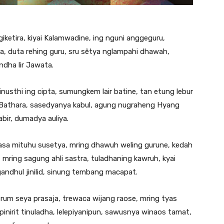
giketira, kiyai Kalamwadine, ing nguni anggeguru,
a, duta rehing guru, sru sêtya nglampahi dhawah,
ndha lir Jawata.
usthi ing cipta, sumungkem lair batine, tan etung lebur
ng Bathara, sasedyanya kabul, agung nugraheng Hyang
bir, dumadya auliya.
asa mituhu susetya, mring dhawuh weling gurune, kedah
 mring sagung ahli sastra, tuladhaning kawruh, kyai
andhul jinilid, sinung tembang macapat.
rum seya prasaja, trewaca wijang raose, mring tyas
inirit tinuladha, lelepiyanipun, sawusnya winaos tamat,