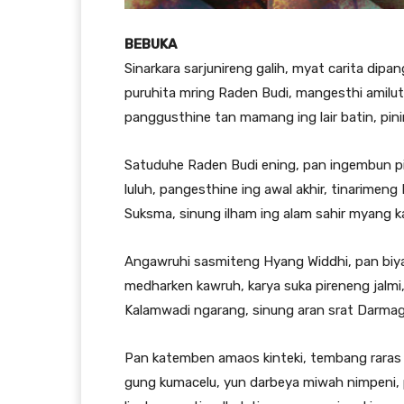
BEBUKA
Sinarkara sarjunireng galih, myat carita dipan
puruhita mring Raden Budi, mangesthi amilut
panggusthine tan mamang ing lair batin, pini
Satuduhe Raden Budi ening, pan ingembun pin
luluh, pangesthine ing awal akhir, tinarime
Suksma, sinung ilham ing alam sahir myang ka
Angawruhi sasmiteng Hyang Widdhi, pan biy
medharken kawruh, karya suka pireneng jalmi,
Kalamwadi ngarang, sinung aran srat Darmag
Pan katemben amaos kinteki, tembang raras 
gung kumacelu, yun darbeya miwah nimpeni, p