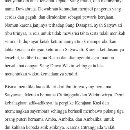
menyerahkan anak tersebut kepada Sang Prabu, dan memberinya
nama Dewabrata. Dewabrata kemudian menjadi pangeran yang
cerdas dan gagah, dan dicalonkan sebagai pewaris kerajaan.
Namun karena janjinya terhadap Sang Dasapati, ayah Satyawati
(ibu tirinya), ia rela untuk tidak mewarisi tahta serta tidak menikah
seumur hidup agar kelak keturunannya tidak memperebutkan
tahta kerajaan dengan keturunan Satyawati. Karena ketulusannya
tersebut, ia diberi nama Bisma dan dianugerahi agar mampu
bersahabat dengan Sang Dewa Waktu sehingga ia bisa
menentukan waktu kematiannya sendiri.
Bisma memiliki dua adik tiri dari ibu tirinya yang bernama
Satyawati. Mereka bernama Citrānggada dan Wicitrawirya. Demi
kebahagiaan adik-adiknya, ia pergi ke Kerajaan Kasi dan
memenagkan sayembara sehingga berhasil membawa pulang tiga
orang puteri bernama Amba, Ambika, dan Ambalika, untuk
dinikahkan kepada adik-adiknya. Karena Citrānggada wafat,