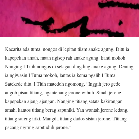
Kacarita ada tuma, nongos di lepitan tilam anake agung. Ditu ia
kapepekan amah, maan ngisep rah anake agung, kanti mokoh.
Nanging I Titih nongos di selagan dingding anake agung. Dening
ia ngiwasin I Tuma mokoh, lantas ia kema ngalih I Tuma.
Satekede ditu, I Titih matedoh ngomong, “Inggih jero gede,
angob pisan titiang, ngantenang jerone wibuh. Sinah jerone
kapepekan ajeng-ajengan. Nanging titiang setata kakirangan
amah, kantos titiang berag sapuniki. Yan wantah jerone ledang,
titiang sareng iriki. Mangda titiang dados sisian jerone. Titiang
pacang ngiring sapituduh jerone.”