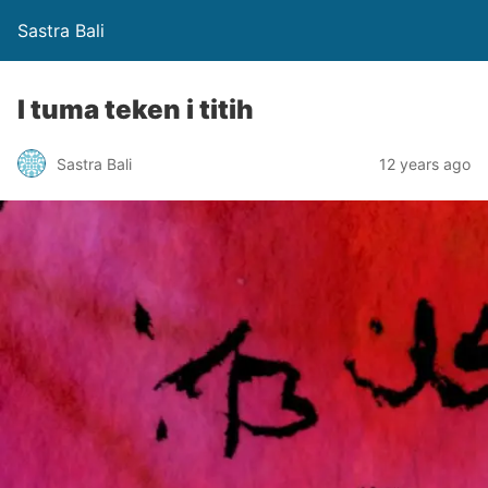
Sastra Bali
I tuma teken i titih
Sastra Bali
12 years ago