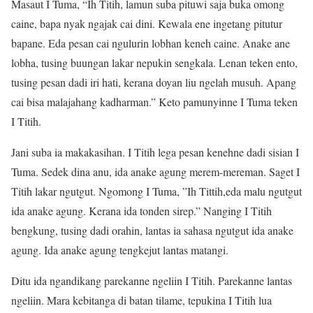
Masaut I Tuma, “Ih Titih, lamun suba pituwi saja buka omong
caine, bapa nyak ngajak cai dini. Kewala ene ingetang pitutur
bapane. Eda pesan cai ngulurin lobhan keneh caine. Anake ane
lobha, tusing buungan lakar nepukin sengkala. Lenan teken ento,
tusing pesan dadi iri hati, kerana doyan liu ngelah musuh. Apang
cai bisa malajahang kadharman.” Keto pamunyinne I Tuma teken
I Titih.
Jani suba ia makakasihan. I Titih lega pesan kenehne dadi sisian I
Tuma. Sedek dina anu, ida anake agung merem-mereman. Saget I
Titih lakar ngutgut. Ngomong I Tuma, ”Ih Tittih,eda malu ngutgut
ida anake agung. Kerana ida tonden sirep.” Nanging I Titih
bengkung, tusing dadi orahin, lantas ia sahasa ngutgut ida anake
agung. Ida anake agung tengkejut lantas matangi.
Ditu ida ngandikang parekanne ngeliin I Titih. Parekanne lantas
ngeliin. Mara kebitanga di batan tilame, tepukina I Titih lua