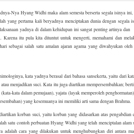
adnya-Nya Hyang Widhi maka alam semesta berserta segala isinya ini, 
h yang pertama kali beryadnya menciptakan dunia dengan segala isi
elaksanaan yadnya di dalam kehidupan ini sangat penting artinya da
. Karena itu pula kita dituntut untuk mengerti, memahami dan mela
ri-hari sebagai salah satu amalan ajaran agama yang diwahyukan ol
thimologinya, kata yadnya berasal dari bahasa sansekerta, yaitu dari k
tau menjadikan suci. Kata itu juga diartikan mempersembahkan; berti
ja (kata-kata dalam pemujaan), yajata (layak memperoleh penghormatan),
ersembahan) yang kesemuanya ini memiliki arti sama dengan Brahma.
diartikan korban suci, yaitu korban yang didasarkan atas pengabdian 
lah satu contoh perbuatan Hyang Widhi yang telah menciptalan alam s
a adalah cara yang dilakukan untuk menghubungkan diri antara m