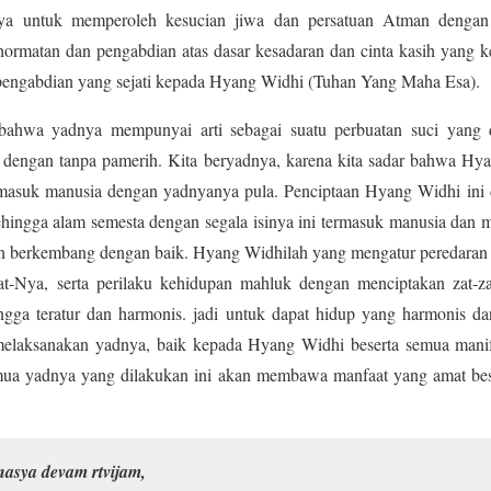
inya untuk memperoleh kesucian jiwa dan persatuan Atman denga
ormatan dan pengabdian atas dasar kesadaran dan cinta kasih yang kel
i pengabdian yang sejati kepada Hyang Widhi (Tuhan Yang Maha Esa).
bahwa yadnya mempunyai arti sebagai suatu perbuatan suci yang di
s dengan tanpa pamerih. Kita beryadnya, karena kita sadar bahwa H
ermasuk manusia dengan yadnyanya pula. Penciptaan Hyang Widhi ini d
ehingga alam semesta dengan segala isinya ini termasuk manusia dan 
an berkembang dengan baik. Hyang Widhilah yang mengatur peredaran a
t-Nya, serta perilaku kehidupan mahluk dengan menciptakan zat-z
ngga teratur dan harmonis. jadi untuk dapat hidup yang harmonis 
elaksanakan yadnya, baik kepada Hyang Widhi beserta semua manif
ua yadnya yang dilakukan ini akan membawa manfaat yang amat bes
nasya devam rtvijam,