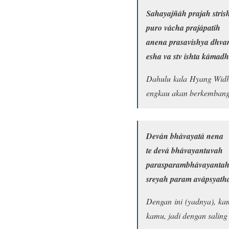
Sahayajñáh prajah stris
puro vácha prajápatih
anena prasavishya dhv
esha va stv ishta kámadh
Dahulu kala Hyang Widhi
engkau akan berkembang
Deván bhávayatá nena
te devá bhávayantuvah
parasparambhávayanta
sreyah param avápsyatha.
Dengan ini (yadnya), ka
kamu, jadi dengan salin