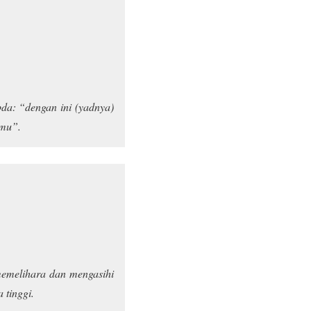
da: “dengan ini (yadnya)
nmu”.
memelihara dan mengasihi
 tinggi.