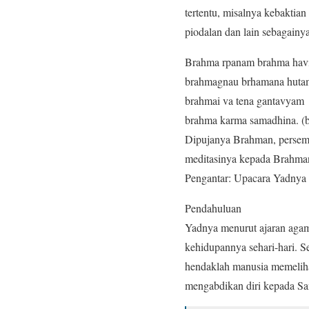
tertentu, misalnya kebaktia
piodalan dan lain sebagainy
Brahma rpanam brahma hav
brahmagnau brhamana huta
brahmai va tena gantavyam
brahma karma samadhina. (
Dipujanya Brahman, perse
meditasinya kepada Brahman
Pengantar: Upacara Yadnya
Pendahuluan
Yadnya menurut ajaran agam
kehidupannya sehari-hari. 
hendaklah manusia memeliha
mengabdikan diri kepada S