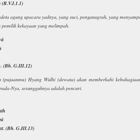
(R.V.I.1.1)
deta agung upacara yadnya, yang suci, penganugrah, yang menyamp
 pemilik kekayaan yang melimpah.
vâ
h
o
. (Bh. G.III.12)
 (pujaanmu) Hyang Widhi (dewata) akan memberkahi kebahagiaan
pada-Nya, sesungguhnya adalah pencuri.
aih
pâ
t. (Bh. G.III.13)