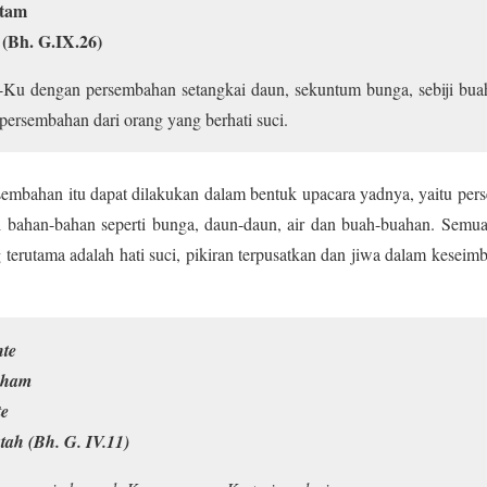
itam
(Bh. G.IX.26)
-Ku dengan persembahan setangkai daun, sekuntum bunga, sebiji buah
persembahan dari orang yang berhati suci.
embahan itu dapat dilakukan dalam bentuk upacara yadnya, yaitu per
dari bahan-bahan seperti bunga, daun-daun, air dan buah-buahan. Semu
g terutama adalah hati suci, pikiran terpusatkan dan jiwa dalam kesei
nte
 aham
te
ah (Bh. G. IV.11)