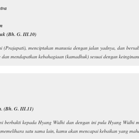
htva
am
uk (Bh. G. III.10)
 (Prajapati), menciptakan manusia dengan jalan yadnya, dan bersab
 dan mendapatkan kebahagiaan (kamadhuk) sesuai dengan keingina
h
 (Bh. G. III.11)
mi berbakti kepada Hyang Widhi dan dengan ini pula Hyang Widhi 
g memelihara satu sama lain, kamu akan mencapai kebaikan yang maha