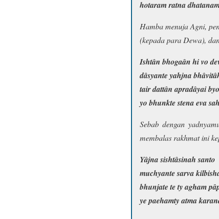
hotaram ratna dhatanam 
Hamba menuja Agni, pen
(kepada para Dewa), dan
Ishtân bhogaân hi vo de
dâsyante yahjna bhâvitâ
tair dattân apradâyai by
yo bhunkte stena eva sah
Sebab dengan yadnyamu
membalas rakhmat ini ke
Yâjna sishtâsinah santo
muchyante sarva kilbish
bhunjate te ty agham pâ
ye paehamty atma karana