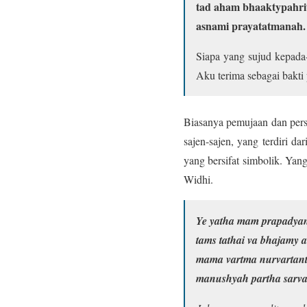
tad aham bhaaktypahr
asnami prayatatmanah. 
Siapa yang sujud kepada
Aku terima sebagai bakti 
Biasanya pemujaan dan pers
sajen-sajen, yang terdiri 
yang bersifat simbolik. Yan
Widhi.
Ye yatha mam prapadya
tams tathai va bhajamy
mama vartma nurvartan
manushyah partha sarvat