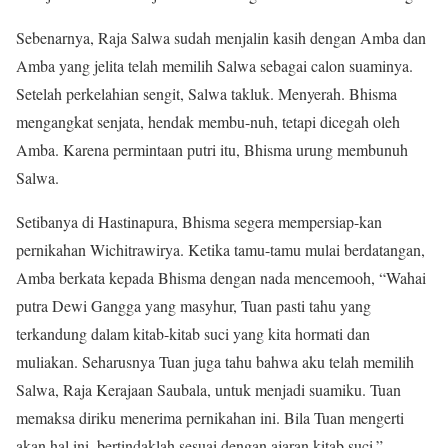
Sebenarnya, Raja Salwa sudah menjalin kasih dengan Amba dan
Amba yang jelita telah memilih Salwa sebagai calon suaminya.
Setelah perkelahian sengit, Salwa takluk. Menyerah. Bhisma
mengangkat senjata, hendak membu-nuh, tetapi dicegah oleh
Amba. Karena permintaan putri itu, Bhisma urung membunuh
Salwa.
Setibanya di Hastinapura, Bhisma segera mempersiap-kan
pernikahan Wichitrawirya. Ketika tamu-tamu mulai berdatangan,
Amba berkata kepada Bhisma dengan nada mencemooh, “Wahai
putra Dewi Gangga yang masyhur, Tuan pasti tahu yang
terkandung dalam kitab-kitab suci yang kita hormati dan
muliakan. Seharusnya Tuan juga tahu bahwa aku telah memilih
Salwa, Raja Kerajaan Saubala, untuk menjadi suamiku. Tuan
memaksa diriku menerima pernikahan ini. Bila Tuan mengerti
akan hal ini, bertindaklah sesuai dengan ajaran kitab suci.”