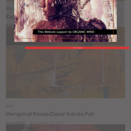
BALI
Kajeng Kliwon – Sang Tiga Bhucari
Sastra Bali
-
November 23, 2016
close This popup X
BALI
Mengenal Kosep Dasar Kanda Pat
Sastra Bali
-
November 23, 2016