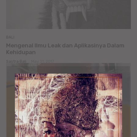
BALI
Mengenal Ilmu Leak dan Aplikasinya Dalam
Kehidupan
Sastra Bali
-
May 31, 2017
ORGANIC MIND