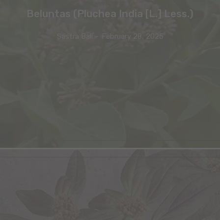
Beluntas (Pluchea India [L.] Less.)
Sastra Bali
-
February 28, 2025