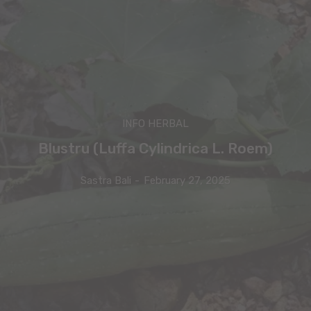
INFO HERBAL
Blustru (Luffa Cylindrica L. Roem)
Sastra Bali
-
February 27, 2025