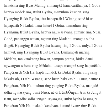
hawésma ring Byas Muntig, ri mangké hana carithanya, 1 Gotra
haptya mĕdĕk ring Bukit Byaha, mamuhun kasidén, ring
Hyanging Bukit Byaha, sira hapapasih I Wirang, sané histri
hapapasih Ni Lulut, hana haturé I Gotra, mamuhun ring
Hyanging Bukit Byaha, haptya nguwasayang guminé ring Nusa
Gdhé, pananggu wétan, ngaran ring Madahu, mangda sidha
tĕngĕt, Hyanging Bukit Byaha hasung ring I Gotra, nulya I Gotra
hamwit, ring Hyanging Bukit Byaha. Lumampah maring
Mĕdahu, tan kataknéng hawan, sampun prapta, hirika dané
ngwangun wésma ring Mĕdahu, tucapa mangké sang hapanĕlah,
Pangĕran di Yéh Ha, hapti humdĕk ka Bukit Byaha, ring sang
hakakasih, I Dahi Wirang, sané histri hakakasih I Lulut, haturé I
Pangéran, Yéh Ha, muhun ring yanging Bukit Byaha, mangdé
sidha ngwasayang bumi Nusa, né di LémbÔngan, trus ka Jungut
Batu, mangdhé sidha tĕngĕt, Hyanging Bukit byaha hasung ri
Pangéran Yéh Ha, makadi kasidyan, karané hyang ring Bukit