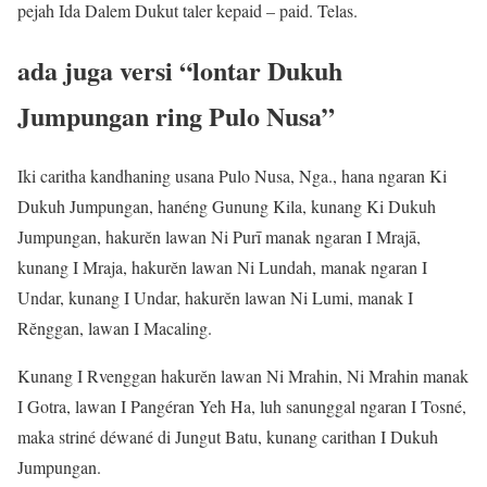
pejah Ida Dalem Dukut taler kepaid – paid. Telas.
ada juga versi “lontar Dukuh
Jumpungan ring Pulo Nusa”
Iki caritha kandhaning usana Pulo Nusa, Nga., hana ngaran Ki
Dukuh Jumpungan, hanéng Gunung Kila, kunang Ki Dukuh
Jumpungan, hakurĕn lawan Ni Purī manak ngaran I Mrajā,
kunang I Mraja, hakurĕn lawan Ni Lundah, manak ngaran I
Undar, kunang I Undar, hakurĕn lawan Ni Lumi, manak I
Rĕnggan, lawan I Macaling.
Kunang I Rvenggan hakurĕn lawan Ni Mrahin, Ni Mrahin manak
I Gotra, lawan I Pangéran Yeh Ha, luh sanunggal ngaran I Tosné,
maka striné déwané di Jungut Batu, kunang carithan I Dukuh
Jumpungan.