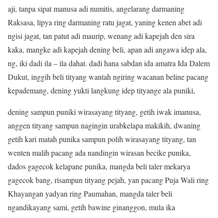
aji, tanpa sipat manusa adi numitis, angelarang darmaning
Raksasa, lipya ring darmaning ratu jagat, yaning kenen abet adi
ngisi jagat, tan patut adi maurip, wenang adi kapejah den sira
kaka, mangke adi kapejah dening beli, apan adi angawa idep ala,
ng, iki dadi ila – ila dahat. dadi hana sabdan ida amatra Ida Dalem
Dukut, inggih beli tityang wantah ngiring wacanan beline pacang
kepademang, dening yukti langkung idep tityange ala puniki,
dening sampun puniki wirasayang tityang, getih iwak imanusa,
anggen tityang sampun nagingin urabkelapa makikih, dwaning
getih kari matah punika sampun polih wirasayang tityang, tan
wenten malih pacang ada nandingin wirasan becike punika,
dados gagecok kelapane punika, mangda beli taler mekarya
gagecok bang, risampun tityang pejah, yan pacang Puja Wali ring
Khayangan yadyan ring Paumahan, mangda taler beli
ngandikayang sami, getih bawine ginanggon, mula ika