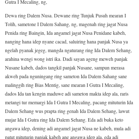
Gutra I Mecaling, ng,
Dewa ring Dalem Nusa. Dewane ring Tunjuk Pusuh mearan I
Tolih, sametone I Dalem Sahang, ng, magenah ring jagat Nusa
Penida ring Baingin, Ida angamel jagat Nusa Penidane kabeh,
nanging hana idep nyane cacad, saluiring hana panjak Nusa ya
ngelah pyanak jegeg, mangda ngaturang ring Ida Dalem Sehang,
arahina wengi wong istri ika. Dadi sayan ageng meweh panjak
Nusane kabeh, dados tangkil panjak Nusane, sampun merasa
akweh pada nguningang ring sameton Ida Dalem Sahang sane
malinggih ring Bias Mentig, sane mearan I Gutra I Mecaling,
dados Ida tan kengin maduwe adi sameton makta idep ala, raris
metangi tur memargi Ida I Gutra I Mecaling, pacang mituturin Ida
Dalem Sehang wus prapta ring genah Ida Dalem Sehang, lawut
mujar Ida I Gutra ring Ida Dalem Sehang. Eda adi buka keto
angawa idep, dening adi angamel jagat Nusa ne kabeh, mula adi
patut mituturin panjak kabeh ane angawa idep ala, eda adi