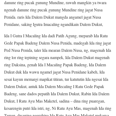
danune ring pucak gunung Mundine, rawuh mangkin ya twara
ngenah danune ring pucak gunung Mundine ring jagat Nusa
Penida. raris Ida Dalem Dukut mangda angamel jagat Nusa
Penidane, saking Igutra Imacaling ngandikain Dalem Dukut,
Ida I Gutra I Macaling Ida dadi Patih Agung, meparab Ida Ratu
Gede Papak Badeng Dalem Nusa Penida, madegah Ida ring jagat
Ped Nusa Penida, taler Ida mearan Dalem Nusa, ng, magenah Ida
ring lor ring tepining segara nampek, Ida Dalem Dukut magenah
ring Daksina, genah Ida I Macaling Papak Badeng, Ida Dalem
Dukut duk Ida wawu ngamel jagat Nusa Penidane kabeh, Ida
sesai kayun memargi mapikat titiran, tur katututin Ida ngesai Ida
Dalem Dukut, antuk Ida Dalem Mecaling I Ratu Gede Papak
Badeng, sane dados pepatih Ida Dalem Dukut, Rabin Ida Dalem
Dukut, I Ratu Ayu Mas Maketel, sadina – dina ring puaregan,
kesarengin putri Ida istri, ng, Ni Ratu Ayu Mas, magenah Ida ring
Taman, dwaning ngerahina Ida Ratu Ayu Mas Maketel mekarya