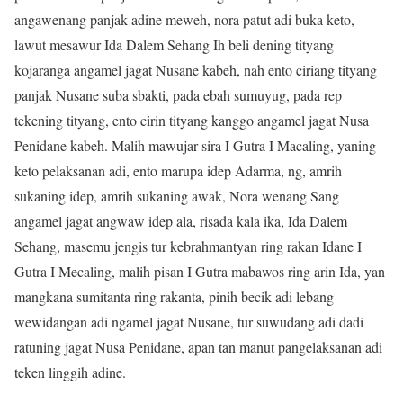
angawenang panjak adine meweh, nora patut adi buka keto,
lawut mesawur Ida Dalem Sehang Ih beli dening tityang
kojaranga angamel jagat Nusane kabeh, nah ento ciriang tityang
panjak Nusane suba sbakti, pada ebah sumuyug, pada rep
tekening tityang, ento cirin tityang kanggo angamel jagat Nusa
Penidane kabeh. Malih mawujar sira I Gutra I Macaling, yaning
keto pelaksanan adi, ento marupa idep Adarma, ng, amrih
sukaning idep, amrih sukaning awak, Nora wenang Sang
angamel jagat angwaw idep ala, risada kala ika, Ida Dalem
Sehang, masemu jengis tur kebrahmantyan ring rakan Idane I
Gutra I Mecaling, malih pisan I Gutra mabawos ring arin Ida, yan
mangkana sumitanta ring rakanta, pinih becik adi lebang
wewidangan adi ngamel jagat Nusane, tur suwudang adi dadi
ratuning jagat Nusa Penidane, apan tan manut pangelaksanan adi
teken linggih adine.