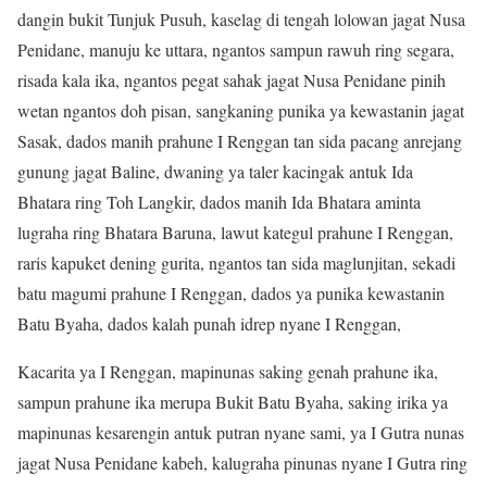
dangin bukit Tunjuk Pusuh, kaselag di tengah lolowan jagat Nusa
Penidane, manuju ke uttara, ngantos sampun rawuh ring segara,
risada kala ika, ngantos pegat sahak jagat Nusa Penidane pinih
wetan ngantos doh pisan, sangkaning punika ya kewastanin jagat
Sasak, dados manih prahune I Renggan tan sida pacang anrejang
gunung jagat Baline, dwaning ya taler kacingak antuk Ida
Bhatara ring Toh Langkir, dados manih Ida Bhatara aminta
lugraha ring Bhatara Baruna, lawut kategul prahune I Renggan,
raris kapuket dening gurita, ngantos tan sida maglunjitan, sekadi
batu magumi prahune I Renggan, dados ya punika kewastanin
Batu Byaha, dados kalah punah idrep nyane I Renggan,
Kacarita ya I Renggan, mapinunas saking genah prahune ika,
sampun prahune ika merupa Bukit Batu Byaha, saking irika ya
mapinunas kesarengin antuk putran nyane sami, ya I Gutra nunas
jagat Nusa Penidane kabeh, kalugraha pinunas nyane I Gutra ring