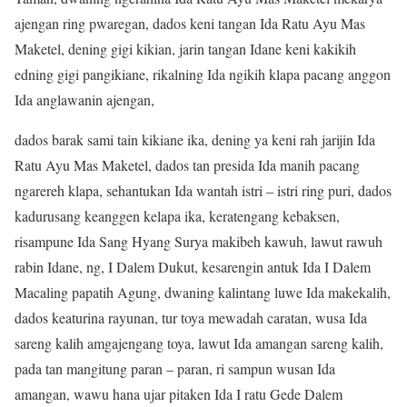
ajengan ring pwaregan, dados keni tangan Ida Ratu Ayu Mas
Maketel, dening gigi kikian, jarin tangan Idane keni kakikih
edning gigi pangikiane, rikalning Ida ngikih klapa pacang anggon
Ida anglawanin ajengan,
dados barak sami tain kikiane ika, dening ya keni rah jarijin Ida
Ratu Ayu Mas Maketel, dados tan presida Ida manih pacang
ngarereh klapa, sehantukan Ida wantah istri – istri ring puri, dados
kadurusang keanggen kelapa ika, keratengang kebaksen,
risampune Ida Sang Hyang Surya makibeh kawuh, lawut rawuh
rabin Idane, ng, I Dalem Dukut, kesarengin antuk Ida I Dalem
Macaling papatih Agung, dwaning kalintang luwe Ida makekalih,
dados keaturina rayunan, tur toya mewadah caratan, wusa Ida
sareng kalih amgajengang toya, lawut Ida amangan sareng kalih,
pada tan mangitung paran – paran, ri sampun wusan Ida
amangan, wawu hana ujar pitaken Ida I ratu Gede Dalem