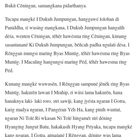
Bukit Cĕningan, samangkana pidarthanya.
Tucapa mangké I Dukuh Jumpungan, hanggawé lolohan di
Paniddha, ri wusing mangkana, I Dukuh Jumpungan hangalih
déśa, wenten Cĕningan, tĕhĕr hawésma ring Cĕningan, kimang
sasantanané Ki Dukuh Jumpungan, bĕñcah padha ngulati désa. I
Rĕnggan mungsi maring Byas Muntig, tĕhĕr hawésma ring Byas
Muntig. I Macaling hangungsi maring Péd, tĕhĕr hawesma ring
Péd.
Kunang mangké wuwusĕn, I Rĕnggan sampuné jĕnĕk ring Byas
Muntig, hakurĕn lawan I Mrahip, ri wiisi lama hakurĕn, hana
hanaknya laki- laki roro, stri sawiji, kang jyésta ngaran I Gotra,
karig madya ngaran, I Pangéran Yéh Ha, kang pinih wuntat,
ngaran Ni Tolé.Ri wkasan Ni Tolé hingamét stri déning
Hyanging Jungut Batu, hakakasih Hyang Priyaka, tucapa mangké
kang ngaran, I Gotra, atmajané I Rĕnggan, déning wus lama