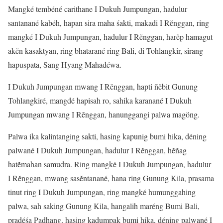
Mangké tembéné carithane I Dukuh Jumpungan, hadulur
santanané kabéh, hapan sira maha śakti, makadi I Rĕnggan, ring
mangké I Dukuh Jumpungan, hadulur I Rĕnggan, harĕp hamagut
akĕn kasaktyan, ring bhatarané ring Bali, di Tohlangkir, sirang
hapuspata, Sang Hyang Mahadéwa.
I Dukuh Jumpungan mwang I Rĕnggan, hapti ñĕbit Gunung
Tohlangkiré, mangdé hapisah ro, sahika karanané I Dukuh
Jumpungan mwang I Rĕnggan, hanunggangi palwa magöng.
Palwa ika kalintanging sakti, hasing kapunig bumi hika, déning
palwané I Dukuh Jumpungan, hadulur I Rĕnggan, hĕñag
hatĕmahan samudra. Ring mangké I Dukuh Jumpungan, hadulur
I Rĕnggan, mwang sasĕntanané, hana ring Gunung Kila, prasama
tinut ring I Dukuh Jumpungan, ring mangké humunggahing
palwa, sah saking Gunung Kila, hangalih maréng Bumi Bali,
pradéśa Padhang, hasing kadumpak bumi hika, déning palwané I