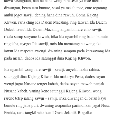
tatwa sasingidan, nah ne hana wong rare sesai ya mae melali
diwangan, beten taru bunute, sesai ya melali mae, ento tegarang
ambil jogot sawiji, dening hana dina rawuh, Coma Kajeng
Kliwon, raris eling Ida Dalem Macaling, ring tatwan Ida Dalem
Dukut, lawut Ida Dalem Macaling angambil rare ento sawiji,
rikala surup suryane kawuh, irika Ida ngambil ring batan bunute
ring jaba, nyogot Ida sawiji, raris Ida meratengan awengi ika,
lawut Ida mapesta awengi, dwaning sampun pada kerasayang Ida
pada melah, dados Ida satunggil dina Kajeng Kliwon,
Ida ngambil wong rare sawiji – sawiji, anyelat molas rahina,
satunggil dina Kajeng Kliwon Ida makarya Pesta, dados sayan
wengi jagat Nusane tenget kabeh, dados sayan meweh panjak
Nusane kabeh, yaning kene satunggil Kajeng Kliwon, wong
rarene tetep ialang sawiji – sawiji, irika diwangan di batan kayu
bunute ring jaba puri, dwaning asapunika pariindi kan jagat Nusa
Penida, raris tangkil wit okan I Gusti Jelantik Bogolke