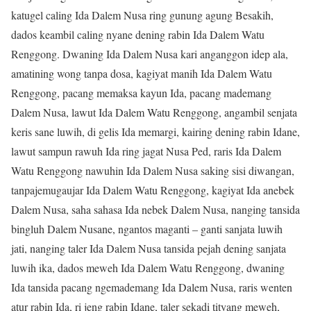
katugel caling Ida Dalem Nusa ring gunung agung Besakih,
dados keambil caling nyane dening rabin Ida Dalem Watu
Renggong. Dwaning Ida Dalem Nusa kari anganggon idep ala,
amatining wong tanpa dosa, kagiyat manih Ida Dalem Watu
Renggong, pacang memaksa kayun Ida, pacang mademang
Dalem Nusa, lawut Ida Dalem Watu Renggong, angambil senjata
keris sane luwih, di gelis Ida memargi, kairing dening rabin Idane,
lawut sampun rawuh Ida ring jagat Nusa Ped, raris Ida Dalem
Watu Renggong nawuhin Ida Dalem Nusa saking sisi diwangan,
tanpajemugaujar Ida Dalem Watu Renggong, kagiyat Ida anebek
Dalem Nusa, saha sahasa Ida nebek Dalem Nusa, nanging tansida
bingluh Dalem Nusane, ngantos maganti – ganti sanjata luwih
jati, nanging taler Ida Dalem Nusa tansida pejah dening sanjata
luwih ika, dados meweh Ida Dalem Watu Renggong, dwaning
Ida tansida pacang ngemademang Ida Dalem Nusa, raris wenten
atur rabin Ida, ri jeng rabin Idane, taler sekadi tityang meweh,