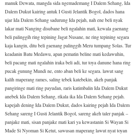
manuk Dewata, mangda sida ngemademang I Dalem Sehang, Ida
Dalem Dukut kairing antuk I Gusti Jelantik Bogol, dados hana
ujar Ida Dalem Sehang sadurung Ida pejah, nah ene beli nyak
lakar mati Nanging disubane beli ngalahin mati, kewala gaenang
beli palinggih ring tepining Jagat Nusane, ne ring tepining segara
kaja kangin, ditu beli gaenang palinggih Meru tumpang Solas. Tur
keadanin Batu Medawu, apan pematin beline mati kedawuhin,
beli pacang mati ngalahin iraka beli adi, tur toya danune hana ring
pucak gunung Mundi ne, ento aban beli ke segara. lawut sang
kalih maperang rames, saling tebek katebekin, akeh panjak
pangiringe mati ring payudan, raris katimbalin Ida Dalem Dukut
anebek Ida Dalem Sehang, rikala ika Ida Dalem Sehang pejah.
kapejah dening Ida Dalem Dukut, dados kairing pejah Ida Dalem
Sehang sareng I Gusti Jelantik Bogol, sareng akeh taler panjak –
panjake mati, sisan panjake mati kari ya kewastanin Si Wayan Si
Made Si Nyoman Si Ketut, sawusan maperang lawut nyat toyan