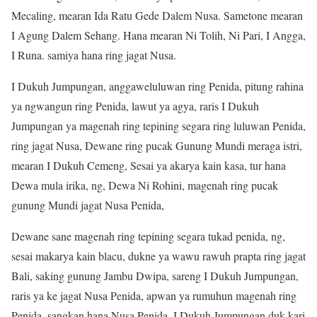
Mecaling, mearan Ida Ratu Gede Dalem Nusa. Sametone mearan
I Agung Dalem Sehang. Hana mearan Ni Tolih, Ni Pari, I Angga,
I Runa. samiya hana ring jagat Nusa.
I Dukuh Jumpungan, anggaweluluwan ring Penida, pitung rahina
ya ngwangun ring Penida, lawut ya agya, raris I Dukuh
Jumpungan ya magenah ring tepining segara ring luluwan Penida,
ring jagat Nusa, Dewane ring pucak Gunung Mundi meraga istri,
mearan I Dukuh Cemeng, Sesai ya akarya kain kasa, tur hana
Dewa mula irika, ng, Dewa Ni Rohini, magenah ring pucak
gunung Mundi jagat Nusa Penida,
Dewane sane magenah ring tepining segara tukad penida, ng,
sesai makarya kain blacu, dukne ya wawu rawuh prapta ring jagat
Bali, saking gunung Jambu Dwipa, sareng I Dukuh Jumpungan,
raris ya ke jagat Nusa Penida, apwan ya rumuhun magenah ring
Penida, sangkan hana Nusa Penida. I Dukuh Jumpungan duk kari