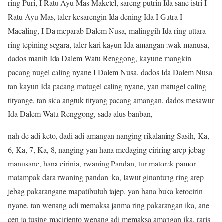
ring Puri, I Ratu Ayu Mas Maketel, sareng putrin Ida sane istri I
Ratu Ayu Mas, taler kesarengin Ida dening Ida I Gutra I
Macaling, I Da meparab Dalem Nusa, malinggih Ida ring uttara
ring tepining segara, taler kari kayun Ida amangan iwak manusa,
dados manih Ida Dalem Watu Renggong, kayune mangkin
pacang nugel caling nyane I Dalem Nusa, dados Ida Dalem Nusa
tan kayun Ida pacang matugel caling nyane, yan matugel caling
tityange, tan sida angtuk tityang pacang amangan, dados mesawur
Ida Dalem Watu Renggong, sada alus banban,
nah de adi keto, dadi adi amangan nanging rikalaning Sasih, Ka,
6, Ka, 7, Ka, 8, nanging yan hana medaging ciriring arep jebag
manusane, hana cirinia, rwaning Pandan, tur matorek pamor
matampak dara rwaning pandan ika, lawut ginantung ring arep
jebag pakarangane mapatibuluh tajep, yan hana buka ketocirin
nyane, tan wenang adi memaksa janma ring pakarangan ika, ane
cen ja tusing maciriento wenang adi memaksa amangan ika, raris