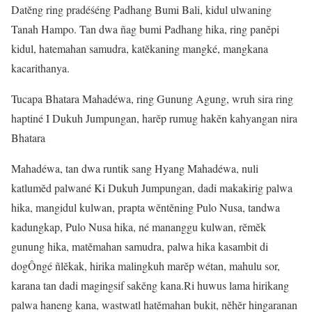
Datĕng ring pradéśéng Padhang Bumi Bali, kidul ulwaning
Tanah Hampo. Tan dwa ñag bumi Padhang hika, ring panĕpi
kidul, hatemahan samudra, katĕkaning mangké, mangkana
kacarithanya.
Tucapa Bhatara Mahadéwa, ring Gunung Agung, wruh sira ring
haptiné I Dukuh Jumpungan, harĕp rumug hakĕn kahyangan nira
Bhatara
Mahadéwa, tan dwa runtik sang Hyang Mahadéwa, nuli
katlumĕd palwané Ki Dukuh Jumpungan, dadi makakirig palwa
hika, mangidul kulwan, prapta wĕntĕning Pulo Nusa, tandwa
kadungkap, Pulo Nusa hika, né mananggu kulwan, rĕmĕk
gunung hika, matĕmahan samudra, palwa hika kasambit di
dogÔngé ñlĕkak, hirika malingkuh marĕp wétan, mahulu sor,
karana tan dadi magingsif sakĕng kana.Ri huwus lama hirikang
palwa haneng kana, wastwatl hatĕmahan bukit, nĕhĕr hingaranan