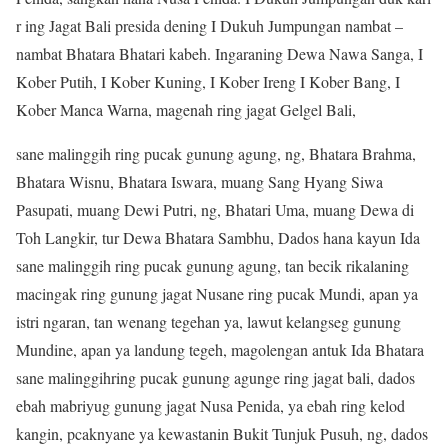
r ing Jagat Bali presida dening I Dukuh Jumpungan nambat –
nambat Bhatara Bhatari kabeh. Ingaraning Dewa Nawa Sanga, I
Kober Putih, I Kober Kuning, I Kober Ireng I Kober Bang, I
Kober Manca Warna, magenah ring jagat Gelgel Bali,
sane malinggih ring pucak gunung agung, ng, Bhatara Brahma,
Bhatara Wisnu, Bhatara Iswara, muang Sang Hyang Siwa
Pasupati, muang Dewi Putri, ng, Bhatari Uma, muang Dewa di
Toh Langkir, tur Dewa Bhatara Sambhu, Dados hana kayun Ida
sane malinggih ring pucak gunung agung, tan becik rikalaning
macingak ring gunung jagat Nusane ring pucak Mundi, apan ya
istri ngaran, tan wenang tegehan ya, lawut kelangseg gunung
Mundine, apan ya landung tegeh, magolengan antuk Ida Bhatara
sane malinggihring pucak gunung agunge ring jagat bali, dados
ebah mabriyug gunung jagat Nusa Penida, ya ebah ring kelod
kangin, pcaknyane ya kewastanin Bukit Tunjuk Pusuh, ng, dados