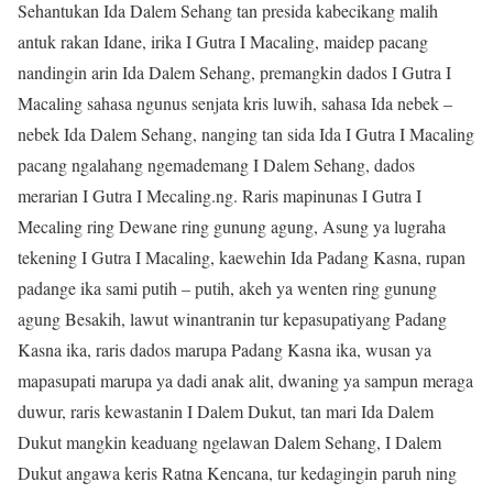
Sehantukan Ida Dalem Sehang tan presida kabecikang malih
antuk rakan Idane, irika I Gutra I Macaling, maidep pacang
nandingin arin Ida Dalem Sehang, premangkin dados I Gutra I
Macaling sahasa ngunus senjata kris luwih, sahasa Ida nebek –
nebek Ida Dalem Sehang, nanging tan sida Ida I Gutra I Macaling
pacang ngalahang ngemademang I Dalem Sehang, dados
merarian I Gutra I Mecaling.ng. Raris mapinunas I Gutra I
Mecaling ring Dewane ring gunung agung, Asung ya lugraha
tekening I Gutra I Macaling, kaewehin Ida Padang Kasna, rupan
padange ika sami putih – putih, akeh ya wenten ring gunung
agung Besakih, lawut winantranin tur kepasupatiyang Padang
Kasna ika, raris dados marupa Padang Kasna ika, wusan ya
mapasupati marupa ya dadi anak alit, dwaning ya sampun meraga
duwur, raris kewastanin I Dalem Dukut, tan mari Ida Dalem
Dukut mangkin keaduang ngelawan Dalem Sehang, I Dalem
Dukut angawa keris Ratna Kencana, tur kedagingin paruh ning