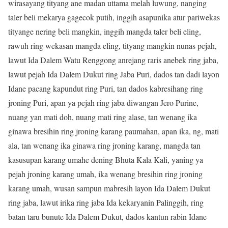
wirasayang tityang ane madan uttama melah luwung, nanging
taler beli mekarya gagecok putih, inggih asapunika atur pariwekas
tityange nering beli mangkin, inggih mangda taler beli eling,
rawuh ring wekasan mangda eling, tityang mangkin nunas pejah,
lawut Ida Dalem Watu Renggong anrejang raris anebek ring jaba,
lawut pejah Ida Dalem Dukut ring Jaba Puri, dados tan dadi layon
Idane pacang kapundut ring Puri, tan dados kabresihang ring
jroning Puri, apan ya pejah ring jaba diwangan Jero Purine,
nuang yan mati doh, nuang mati ring alase, tan wenang ika
ginawa bresihin ring jroning karang paumahan, apan ika, ng, mati
ala, tan wenang ika ginawa ring jroning karang, mangda tan
kasusupan karang umahe dening Bhuta Kala Kali, yaning ya
pejah jroning karang umah, ika wenang bresihin ring jroning
karang umah, wusan sampun mabresih layon Ida Dalem Dukut
ring jaba, lawut irika ring jaba Ida kekaryanin Palinggih, ring
batan taru bunute Ida Dalem Dukut, dados kantun rabin Idane