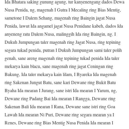
Ida Bhatara saking gunung agung, tur kanyenengang dados Dewa
Nusa Penida, ng, magenah I Gutra I Mecaling ring Bias Mentig,
sametone I Dalem Sehang, magenah ring Baingin jagat Nusa
Penida, lawut Ida angamel jagat Nusa Penidane kabeh, dados Ida
anyeneng ratu Dalem Nusa, malinggih Ida ring Baingin, ng. I
Dukuh Jumpungan taler magenah ring Jagat Nusa, ring tepining
segara tukad penida, putran I Dukuh Jumpungan sami taler polih
genah, sane areng magenah ring tepining tukad penida Ida taler
mekarya kain blacu, sane magenah ring jagat Ceningan ring
Bakung, Ida taler mekarya kain lilam, I Byareka Ida magenah
ring Sakenan Jungut Batu, sane kari Dewane ring Bukit Batu
Byaha Ida mearan I Jurang, sane istri Ida mearan I Yarum, ng,
Dewane ring Padang Bai Ida mearan I Rangga, Dewane ring
Sakenan Bali Ida mearan I Rana, Dewane sane istri ring Goa
Lawah Ida mearan Ni Puri, Dewane ring segara mearan ya I
Renes, Dewane ring Bias Mentig Nusa Penida Ida mearan I