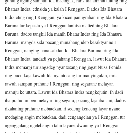
gunung agung sampun Ida macingak, raris Ida aminta tulung ring
Bhatara Indra, ednsida ya kalah I Renggan, Dados Ida Bhatara
Indra eling ring I Renggan, ya kicen panugrahan ring Ida Bhatara
Baruna,tur kepastu ya I Renggan tanbisa matiedning Bhatara
Baruna, dados tangkil Ida manih Bhatar Indra ring Ida Bhatara
Baruna, mangda sida pacang munahang idep kesaktyanne I
Renggan, nanging hana sabdan Ida Bhatara Baruna, ring Ida
Bhatara Indra, tandadi ya pejahang I Renggan, lawut Ida Bhatara
Indra memargi tur angadeg nyantosang ring jagat Nusa Penida
ring bucu kaja kawuh Ida nyantosang tur manyingakin, raris
rawuh sampun prahune I Renggan, ring segarane melayar,
manuju ke uttara. Lawut Ida Bhatara Indra nengkejutin, Ih dadi
iba prahu umben melayar ring segara, pacang kija iba jani, dados
rikalaning prahune mebatekan, ri sedeng kenceng layar nyane
medaging angin mebatekan, dadi cengangelan ya I Renggan, tur
ngenggalang ngelebangin talin layare, dwaning ya I Renggan