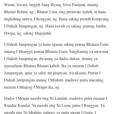
Wisnu, Iswara, linggih Sang Hyang Siwa Pasupati, muang
Bhetari Rohini, ng , Bhatari Uma, ring pretiwine kabeh, iti hana
tingkahing tattwa, I Renggan, ng, Hana saking prenah kompyang
I Dukuh Jumpungan, ng, Hana rawuh ya saking gunung Jambu
Dwipa, ng, saking Majepahit.
I Dukuh Jumpungan ya hana ngaran saking putran Bhatara Guru,
muang I Mranggi, putran Bhatara Guru, Sangkaning ya mewasta
I Dukuh Jumpungan, dwaning ya dados dukun, dening ya
ngusadanin Bhatara Bhatari kabeh. Ika ya mearan I Dukuh
Jumpungan, apan ya sakti, tur prajnyan, wicaksana, Putran I
Dukuh Jumpungan muang I Mrahim, maduwe putra macaling,
mearan I Mrajeng I Mrajan ika, ng.
Dados I Mrajan merabi ring Ni Lundah, maduwe putra mearan I
Kundur Kundur. Ya merabi ring Ni Lumi, putra I Renggan. Ya
merabi ring Ni Mrahim, mduwe ya putra meran I Gutra, I