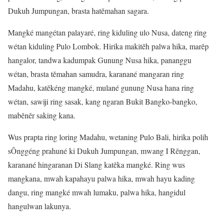
Dukuh Jumpungan, brasta hatĕmahan sagara.
Mangké mangétan palayaré, ring kiduling ulo Nusa, dateng ring
wétan kiduling Pulo Lombok. Hirika makitĕh palwa hika, marĕp
hangalor, tandwa kadumpak Gunung Nusa hika, pananggu
wétan, brasta tĕmahan samudra, karanané mangaran ring
Madahu, katĕkéng mangké, mulané gunung Nusa hana ring
wétan, sawiji ring sasak, kang ngaran Bukit Bangko-bangko,
mabĕnĕr saking kana.
Wus prapta ring loring Madahu, wetaning Pulo Bali, hirika polih
sÔnggéng prahuné ki Dukuh Jumpungan, mwang I Rĕnggan,
karanané hingaranan Di Slang katĕka mangké. Ring wus
mangkana, mwah kapahayu palwa hika, mwah hayu kading
dangu, ring mangké mwah lumaku, palwa hika, hangidul
hangulwan lakunya.