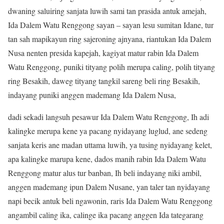
dwaning saluiring sanjata luwih sami tan prasida antuk amejah,
Ida Dalem Watu Renggong sayan – sayan lesu sumitan Idane, tur
tan sah mapikayun ring sajeroning ajnyana, riantukan Ida Dalem
Nusa nenten presida kapejah, kagiyat matur rabin Ida Dalem
Watu Renggong, puniki tityang polih merupa caling, polih tityang
ring Besakih, daweg tityang tangkil sareng beli ring Besakih,
indayang puniki anggen mademang Ida Dalem Nusa,
dadi sekadi langsuh pesawur Ida Dalem Watu Renggong, Ih adi
kalingke merupa kene ya pacang nyidayang luglud, ane sedeng
sanjata keris ane madan uttama luwih, ya tusing nyidayang kelet,
apa kalingke marupa kene, dados manih rabin Ida Dalem Watu
Renggong matur alus tur banban, Ih beli indayang niki ambil,
anggen mademang ipun Dalem Nusane, yan taler tan nyidayang
napi becik antuk beli ngawonin, raris Ida Dalem Watu Renggong
angambil caling ika, calinge ika pacang anggen Ida tategarang