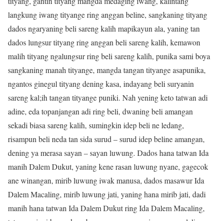
tityang, gantin tityang mangda medaging iwang, kalintang
langkung iwang tityange ring anggan beline, sangkaning tityang
dados ngaryaning beli sareng kalih mapikayun ala, yaning tan
dados lungsur tityang ring anggan beli sareng kalih, kemawon
malih tityang ngalungsur ring beli sareng kalih, punika sami boya
sangkaning manah tityange, mangda tangan tityange asapunika,
ngantos ginegul tityang dening kasa, indayang beli suryanin
sareng kal;ih tangan tityange puniki. Nah yening keto tatwan adi
adine, eda topanjangan adi ring beli, dwaning beli amangan
sekadi biasa sareng kalih, sumingkin idep beli ne ledang,
risampun beli neda tan sida surud – surud idep beline amangan,
dening ya merasa sayan – sayan luwung. Dados hana tatwan Ida
manih Dalem Dukut, yaning kene rasan luwung nyane, gagecok
ane winangan, mirib luwung iwak manusa, dados masawur Ida
Dalem Macaling, mirib luwung jati, yaning hana mirib jati, dadi
manih hana tatwan Ida Dalem Dukut ring Ida Dalem Macaling,