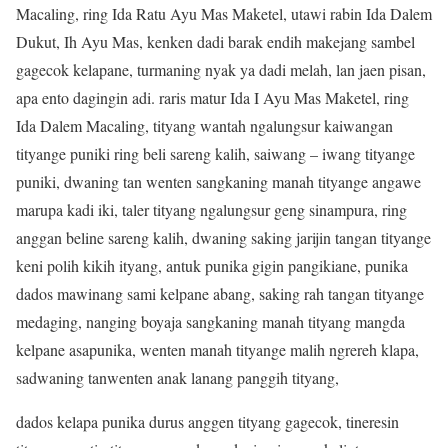
Macaling, ring Ida Ratu Ayu Mas Maketel, utawi rabin Ida Dalem
Dukut, Ih Ayu Mas, kenken dadi barak endih makejang sambel
gagecok kelapane, turmaning nyak ya dadi melah, lan jaen pisan,
apa ento dagingin adi. raris matur Ida I Ayu Mas Maketel, ring
Ida Dalem Macaling, tityang wantah ngalungsur kaiwangan
tityange puniki ring beli sareng kalih, saiwang – iwang tityange
puniki, dwaning tan wenten sangkaning manah tityange angawe
marupa kadi iki, taler tityang ngalungsur geng sinampura, ring
anggan beline sareng kalih, dwaning saking jarijin tangan tityange
keni polih kikih ityang, antuk punika gigin pangikiane, punika
dados mawinang sami kelpane abang, saking rah tangan tityange
medaging, nanging boyaja sangkaning manah tityang mangda
kelpane asapunika, wenten manah tityange malih ngrereh klapa,
sadwaning tanwenten anak lanang panggih tityang,
dados kelapa punika durus anggen tityang gagecok, tineresin