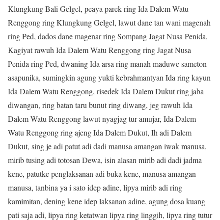
Klungkung Bali Gelgel, peaya parek ring Ida Dalem Watu
Renggong ring Klungkung Gelgel, lawut dane tan wani magenah
ring Ped, dados dane magenar ring Sompang Jagat Nusa Penida,
Kagiyat rawuh Ida Dalem Watu Renggong ring Jagat Nusa
Penida ring Ped, dwaning Ida arsa ring manah maduwe sameton
asapunika, sumingkin agung yukti kebrahmantyan Ida ring kayun
Ida Dalem Watu Renggong, risedek Ida Dalem Dukut ring jaba
diwangan, ring batan taru bunut ring diwang, jeg rawuh Ida
Dalem Watu Renggong lawut nyagjag tur amujar, Ida Dalem
Watu Renggong ring ajeng Ida Dalem Dukut, Ih adi Dalem
Dukut, sing je adi patut adi dadi manusa amangan iwak manusa,
mirib tusing adi totosan Dewa, isin alasan mirib adi dadi jadma
kene, patutke penglaksanan adi buka kene, manusa amangan
manusa, tanbina ya i sato idep adine, lipya mirib adi ring
kamimitan, dening kene idep laksanan adine, agung dosa kuang
pati saja adi, lipya ring ketatwan lipya ring linggih, lipya ring tutur