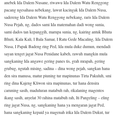
anebek Ida Dalem Nusane, riwawu Ida Dalem Watu Renggong
pacang ngesahasa nebekang, lawut kacingak Ida Dalem Nusa,
sadereng Ida Dalem Watu Renggong nebekang, raris Ida Dalem
Nusa Pejah, ng, dados sami Ida matemahan dadi wong sunia,
sami dados tan kepanggih, marupa sunia, ng, kairing antuk Bhuta
Bhuti, Kala Kali, I Bala Samar, I Ratu Gede Macaling, Ida Dalem
Nusa, I Papak Badeng ring Ped, Ida mula duke dumun, mendadi
sayan tenget jagat Nusa Penidane kabeh, rawuh mangkin mula
sangkaning Ida angawe gering panes tis, grah mrapah, gering
grubug, ngutah mising, sadina – dina wong pejah, sangkan hana
den sira manusa, matur piuning tur mapinunas Tirta Pakuluh, smi
ring dina Kajeng Kliwon sira mapinunas, tur hana densira
caruning sasih, maduluran matabuh rah, rikalaning magentos
ikang sasih, anyelat 30 rahina matabuh rah, Iti Pangeling – eling
ring jagat Nusa, ng, sangkaning hana ya mengaran jagat Ped,
hana sangkaning kepaid ya magenah irika Ida Dalem Dukut, tur