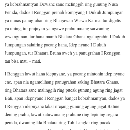
ya kebrahmantyan Dewane sane melinggih ring gunung Nusa
Penida, dados I Renggan prenah kompyang I Dukuh Jumpungan
ya nunas panugrahan ring Bhagawan Wiswa Karma, tur digelis
ya uning, tur prajnyan ya ngawe prahu muang sarwaning
wwangunan, tur hana manih Bhatara Ghana ngalugrahin I Dukuh
Jumpungan saluiring pacang hana, Idep nyane I Dukuh
Jumpungan, tur Bhatara Bruna aweh ya panugrahan I Renggan
tan bisa mati – mati,
I Renggan lawut hana idepnyane, ya pacang mintonin idep nyane
ene, apan nia ngamolihang panugrahan saking Bhatara Ghana,
ring Bhatara sane malinggih ring pucak gunung agung ring jagat
Bali, apan idepnyane I Renggan banget kebrahmantyan, dados ya
I Renggan idepnyane lakar nrejang gunung agung jagat Baline
dening prahu, lawut katuwunang prahune ring tepining segara
penida, dwaning Ida Bhatara ring Toh Langkir ring pucak