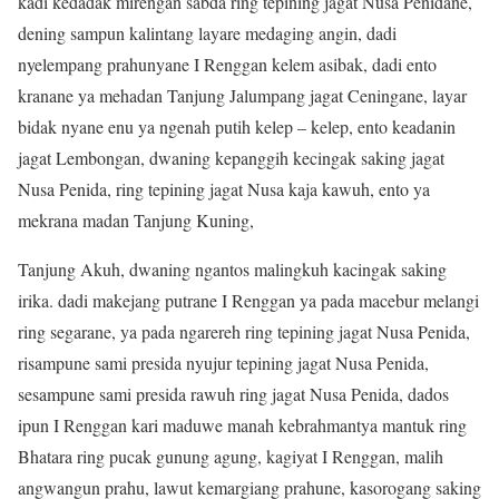
kadi kedadak mirengan sabda ring tepining jagat Nusa Penidane,
dening sampun kalintang layare medaging angin, dadi
nyelempang prahunyane I Renggan kelem asibak, dadi ento
kranane ya mehadan Tanjung Jalumpang jagat Ceningane, layar
bidak nyane enu ya ngenah putih kelep – kelep, ento keadanin
jagat Lembongan, dwaning kepanggih kecingak saking jagat
Nusa Penida, ring tepining jagat Nusa kaja kawuh, ento ya
mekrana madan Tanjung Kuning,
Tanjung Akuh, dwaning ngantos malingkuh kacingak saking
irika. dadi makejang putrane I Renggan ya pada macebur melangi
ring segarane, ya pada ngarereh ring tepining jagat Nusa Penida,
risampune sami presida nyujur tepining jagat Nusa Penida,
sesampune sami presida rawuh ring jagat Nusa Penida, dados
ipun I Renggan kari maduwe manah kebrahmantya mantuk ring
Bhatara ring pucak gunung agung, kagiyat I Renggan, malih
angwangun prahu, lawut kemargiang prahune, kasorogang saking