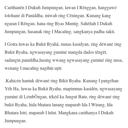
Carithanĕn I Dukuh Jumpungan, lawan I Rĕnggan, hanggawé
lolohané di Paniddha, miwah ring Cĕningan. Kunang kang
ngaran I Rĕngan, hana ring Byas Muntig. Sahĕñah I Dukuh
Jumpungan, hasanak ring I Macaling, sangkanya padha śakti.
I Gotra luwas ka Bukit Byahā, nunas kasidyan, ring déwané ring
Bukit Byaha, ngwasayang guminé mangda dados tĕngĕt,
sadangin paniddha,hasing wwang ngwasayang guminé ring nusa,
wenang I macaling nagihin upti
.Kahicén hantuk déwané ring Bikit Byaha. Kunang I pangéhan
Yéh Ha, luwas ka Bukit Byaha, mapimmas kasidén, ngwasayang
guminé di LémbÔngan, tékéd ka Jungut Batu, ring déwané ring
bukit Byaha, hida bhatara lanang maparab Ida I Wirang, Ida
Bhatara Istri, maparab I lulut. Mangkana carithanya I Dukuh
Jumpungan.