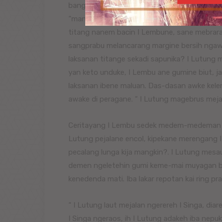
bangbang dijalane?, laksana ibane ngaenag 
“mankin dumun jero pecalang,. Tetujon titi
titang nanem bacin I Lembune, sane mebrara
sangprabu melancarang margine bersih ngaw
laksanan titange sekadi sapunika? I Lutung m
yan keto unduke, I Lembu ane gumine biut, 
laksanan ibene maluan. Das-dasan awke kele
awake di peragane. “ I Lutung magebrus meja
Ceritayang I Lembu sedek medem-medeman ng
Lutung pejalane encol, kipekane merengang I
pecalang lunga kija mangkin?. I Lutung mesau
demen ngeletehin gumi keme-mai muyagan ban
kenedenda mati. Iba lakar repotan kai ring pr
“ I Lutung laut mejalan ngerereh I Singa, diar
I Singa ngeraos, ih I Lutung adakeh iba nep