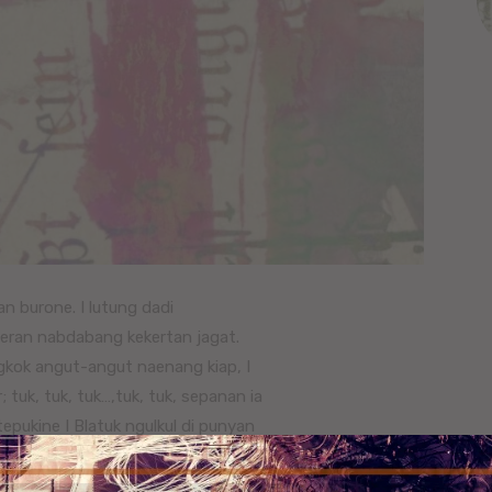
n burone. I lutung dadi
deran nabdabang kekertan jagat.
kok angut-angut naenang kiap, I
 tuk, tuk, tuk…,tuk, tuk, sepanan ia
epukine I Blatuk ngulkul di punyan
atuk ngudiang iba ngukul bulus?,
ban. Enggalang orahang teken