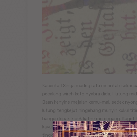
Kacerita I Singa madeg ratu merintah sekanca
pecalang wireh keto nyabra dida. I lutung mi
Baan kenylne mejalan kemu-mai, sedek nyong
lutung tengkejut ningehang munyin kukul titir;
bangun kipak-kipek liatne merengang. Kaget t
kayune. I lutung nyeri raosne bangras, “Ih Bl
tingkah ibane ene, ngerang gumine mebiayu