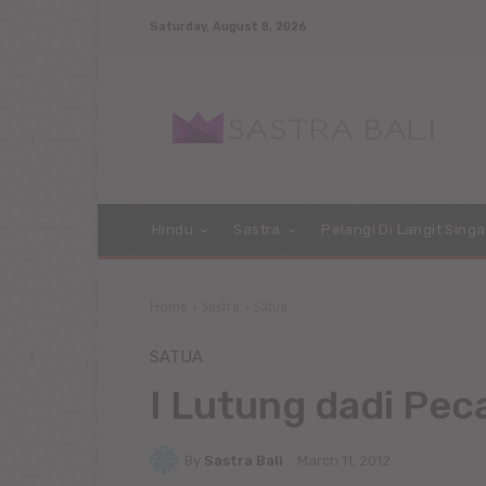
Saturday, August 8, 2026
Hindu
Sastra
Pelangi Di Langit Singa
Home
Sastra
Satua
SATUA
I Lutung dadi Pec
By
Sastra Bali
March 11, 2012