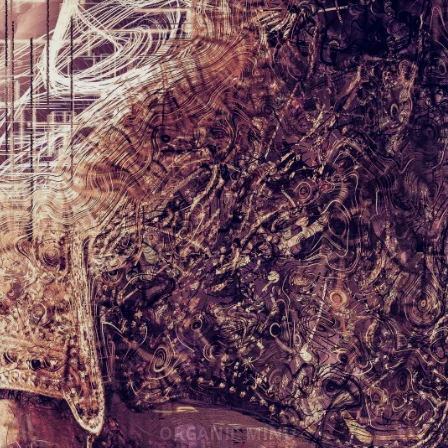
b, “inggih jero pecalang
andang pikeweh, punika panjak duene
g, sapunika taler, miwah I kekawa
ane ngawinang, jerone sane patut
 titian.
jalan sambilanga ngrengkeng,
lantas tepukina I tumisi
engalang maekan matakon “ue…
Tumisi matolihang lantas mesaut,
makta umah santukan ikunang-
jeh pet ipun nguncangan umah
asubayan.”
ORGANIC MIND