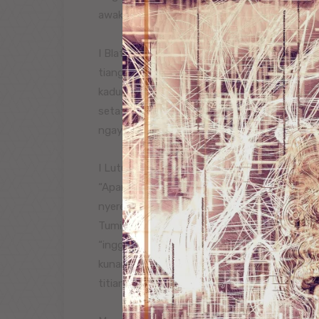
awake!”,
I Blatuk enggalang tuun, tumuli ngeraos dada
tiang ngukul, wireh samian biota, aru-ara n
kadung Bangkok ileh-ileh ngaba tumbak polen
setata masang jaring. Tiang nenten uning s
ngayunin, sampunang uju-uju duka ring dewek
I Lutung kebilbilang tumuli ngelanturang me
“Apana ane ngeraniang gumine mebiayuhan?, 
nyerengseng mondong umahne,! I lutung ng
Tumisi dadi iba nyerucut mondong umah?. I 
“inggih jero pecalang, awinag titiangrarud 
kunang milehang ngaba api, manah titian je
titiange, samemangkin jerone tunas titian p