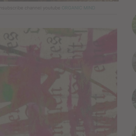
nsubscribe channel youtube
ORGANIC MIND