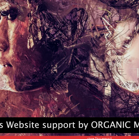
pesan, matane barak tumuli genjanga mejalan ngalih I
pukina I kunang-kunang di tengah umahne. I Lutung
ang mai malu!”
lutung. I kunang-kunang
n karya?, dados nemben ngerereh
ng iba tandruh ?, jani iba lakar
pi, ngawinang gumine
umun jero pecalang. Awinag
a sadina-dina ngai bang-bang ring
h sinah titian macelempung kebang-
ng jerone.”
pukina I Beduda disamping
, dadi iba ngawag-ngawag ngai
close This popup X