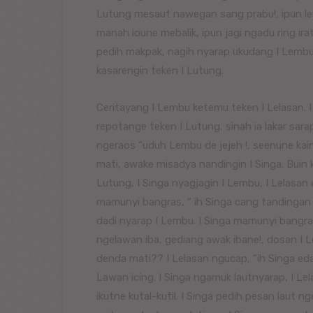
Lutung mesaut nawegan sang prabu!, ipun lem
manah ioune mebalik, ipun jagi ngadu ring irat
pedih makpak, nagih nyarap ukudang I Lembun
kasarengin teken I Lutung.
Ceritayang I Lembu ketemu teken I Lelasan.
repotange teken I Lutung, sinah ia lakar sara
ngeraos “uduh Lembu de jejeh !, seenune kain
mati, awake misadya nandingin I Singa. Buin k
Lutung, I Singa nyagjagin I Lembu, I Lelasan
mamunyi bangras, “ ih Singa cang tandingan c
dadi nyarap I Lembu. I Singa mamunyi bangras
ngelawan iba, gediang awak ibane!, dosan I 
denda mati?? I Lelasan ngucap, “ih Singa eda
Lawan icing. I Singa ngamuk lautnyarap, I Le
ikutne kutal-kutil. I Singa pedih pesan laut 