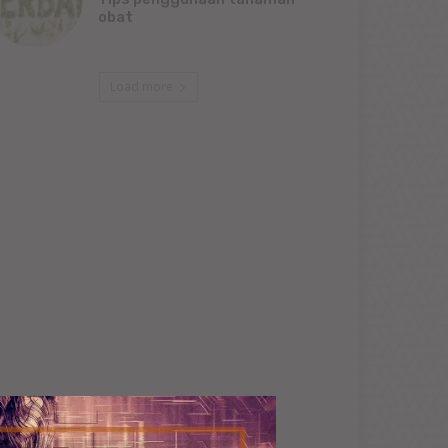
obat
Load more