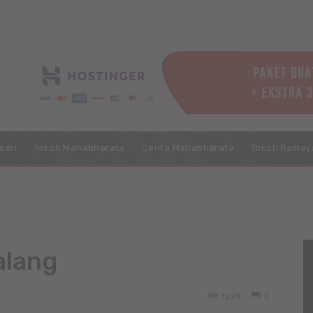
sari
Tokoh Mahabharata
Cerita Mahabharata
Tokoh Ramay
alang
1298
0