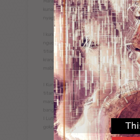
Mara keto raos I tumisine, I lutung brangkit 
kunang-kunang. Suba joh pejalane, saget te
nyagjagin sawireh ngucap “ ue… I kunang-kun
I kunang-kunang matolihan lantas maekin. I 
ngucap, nawegan jero pecalang, napi wente
titian? I Lutung nengkik mamunyi, “ye… ngudia
krangkeng awake pelih iba mailehan ngaba a
mablayuhang, liu anake rarud ngaba umahne.”
I Kunang-kunang dabdab nyutin, ‘mangkin d
titang ileh-ileh makta api, santukan I Bedud
margi-margine yan titian nenten makta sulu
bange. Sane mangkin titang nunas pematut ri
I Lutung magebras ngalih I Beduda, saget te
gokne. I Lutung matkon. “Ai…, beduda corah