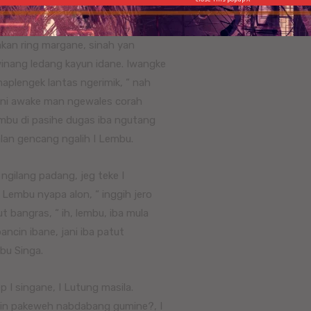
gumi biut. I Beduda mesaut dabdab,
an mekarya bangbang pacing anggen
kan ring margane, sinah yan
inang ledang kayun idane. Iwangke
aplengek lantas ngerimik, “ nah
jani awake man ngewales corah
mbu di pasihe dugas iba ngutang
lan gencang ngalih I Lembu.
ilang padang, jeg teke I
 Lembu nyapa alon, “ inggih jero
t bangras, “ ih, lembu, iba mula
cin ibane, jani iba patut
abu Singa.
ep I singane, I Lutung masila.
ukin pakeweh nabdabang gumine?, I