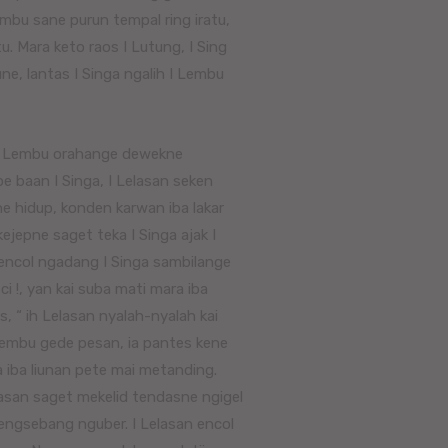
bu sane purun tempal ring iratu,
u. Mara keto raos I Lutung, I Sing
e, lantas I Singa ngalih I Lembu
 I Lembu orahange dewekne
pe baan I Singa, I Lelasan seken
e hidup, konden karwan iba lakar
ejepne saget teka I Singa ajak I
 encol ngadang I Singa sambilange
i !, yan kai suba mati mara iba
, “ ih Lelasan nyalah-nyalah kai
Lembu gede pesan, ia pantes kene
 iba liunan pete mai metanding.
lasan saget mekelid tendasne ngigel
ngengsebang nguber. I Lelasan encol