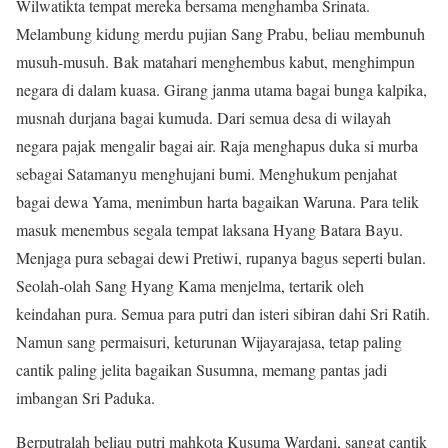
Wilwatikta tempat mereka bersama menghamba Srinata.
Melambung kidung merdu pujian Sang Prabu, beliau membunuh
musuh-musuh. Bak matahari menghembus kabut, menghimpun
negara di dalam kuasa. Girang janma utama bagai bunga kalpika,
musnah durjana bagai kumuda. Dari semua desa di wilayah
negara pajak mengalir bagai air. Raja menghapus duka si murba
sebagai Satamanyu menghujani bumi. Menghukum penjahat
bagai dewa Yama, menimbun harta bagaikan Waruna. Para telik
masuk menembus segala tempat laksana Hyang Batara Bayu.
Menjaga pura sebagai dewi Pretiwi, rupanya bagus seperti bulan.
Seolah-olah Sang Hyang Kama menjelma, tertarik oleh
keindahan pura. Semua para putri dan isteri sibiran dahi Sri Ratih.
Namun sang permaisuri, keturunan Wijayarajasa, tetap paling
cantik paling jelita bagaikan Susumna, memang pantas jadi
imbangan Sri Paduka.
Berputralah beliau putri mahkota Kusuma Wardani, sangat cantik