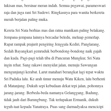
lukisan mas, bersinar meran indah. Semua pegawai, parameswari
raja dan juga rani Sri Sudewi. Ringkasnya para wanita berkereta
merah berjalan paling muka.
Kereta Sri Nata berhias mas dan ratna manikam paling belakang.
Jempana-jempana lainnya bercadar beledu, meluap gemerlap.
Rapat rampak prajurit pengiring Jenggala Kediri, Panglarang,
Sedah Bayangkari gemruduk berbondong-bondong naik gajah
dan kuda. Pagi-pagi telah tiba di Pancuran Mungkur, Sri Nata
ingin rehat. Sang rakawi menyidat jalan, menuju Sawungan
mengunjungi kerabat. Larut matahari berangkat lagi tepat waktu
Sri Paduka lalu. Ke arah timur menuju Watu Kiken, lalu berhenti
di Matanjung. Dukuh sepi kebudaan dekat tepi jalan, pohonnya
jarang-jarang. Berbeda-beda namanya Gelanggang, Badung,
tidak jauh dari Barungbung. Tak terlupakan Ermanik, dukuh
teguh-taat kepada Yanatraya. Puas sang darmadyaksa mencicipi