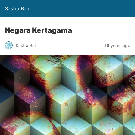
Sastra Bali
Negara Kertagama
Sastra Bali
16 years ago