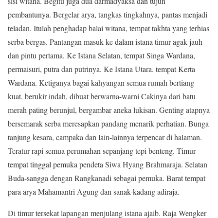
sisi witana. Begitu juga dua darmadyaksa dan tujuh
pembantunya. Bergelar arya, tangkas tingkahnya, pantas menjadi
teladan. Itulah penghadap balai witana, tempat takhta yang terhias
serba bergas. Pantangan masuk ke dalam istana timur agak jauh
dan pintu pertama. Ke Istana Selatan, tempat Singa Wardana,
permaisuri, putra dan putrinya. Ke Istana Utara. tempat Kerta
Wardana. Ketiganya bagai kahyangan semua rumah bertiang
kuat, berukir indah, dibuat berwarna-warni Cakinya dari batu
merah pating berunjul, bergambar aneka lukisan. Genting atapnya
bersemarak serba meresapkan pandang menarik perhatian. Bunga
tanjung kesara, campaka dan lain-lainnya terpencar di halaman.
Teratur rapi semua perumahan sepanjang tepi benteng. Timur
tempat tinggal pemuka pendeta Siwa Hyang Brahmaraja. Selatan
Buda-sangga dengan Rangkanadi sebagai pemuka. Barat tempat
para arya Mahamantri Agung dan sanak-kadang adiraja.
Di timur tersekat lapangan menjulang istana ajaib. Raja Wengker