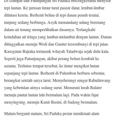
Di Dampar dan Patunjungan Sri Paduka bercengkerama menyisir
tepi lautan. Ke jurusan timur turut pasisir datar, lembut-limbur
dilintasi kereta. Berhenti beliau di tepi danau penuh teratai,
tunjung sedang berbunga. Asyik memandang udang berenang
dalam air tenang memperlihatkan dasarnya. Terlangkahi
keindahan air telaga yang lambai-melambai dengan lautan. Danau
ditinggalkan menuju Wedi dan Guntur tersembunyi di tepi jalan.
Kasogatan Bajraka termasuk wilayah Taladwaja sejak dulu kala.
Seperti juga Patunjungan, akibat perang belum kembali ke
asrama. Terlintas tempat tersebut, ke timur mengikut hutan
sepanjang tepi lautan. Berhenti di Palumbon berburu sebentar,
berangkat setelah surya larut. Menyeberangi sungai Rabutlawang
yang kebetulan airnya sedang surut. Menuruni lurah Balater
menuju pantai lautan lalu bermalam lagi. Pada waktu fajar
menyingsing, menuju Kunir Basini, di Sadeng bermalam.
Malam berganti malam, Sri Paduka pesiar menikmati alam