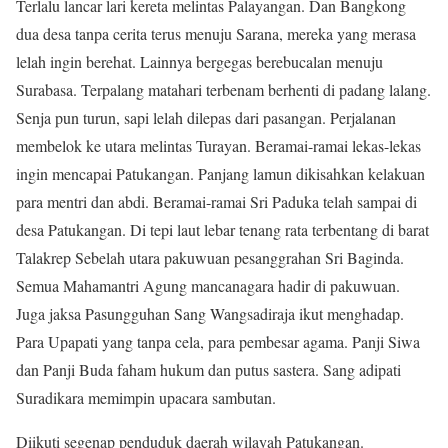
Terlalu lancar lari kereta melintas Palayangan. Dan Bangkong
dua desa tanpa cerita terus menuju Sarana, mereka yang merasa
lelah ingin berehat. Lainnya bergegas berebucalan menuju
Surabasa. Terpalang matahari terbenam berhenti di padang lalang.
Senja pun turun, sapi lelah dilepas dari pasangan. Perjalanan
membelok ke utara melintas Turayan. Beramai-ramai lekas-lekas
ingin mencapai Patukangan. Panjang lamun dikisahkan kelakuan
para mentri dan abdi. Beramai-ramai Sri Paduka telah sampai di
desa Patukangan. Di tepi laut lebar tenang rata terbentang di barat
Talakrep Sebelah utara pakuwuan pesanggrahan Sri Baginda.
Semua Mahamantri Agung mancanagara hadir di pakuwuan.
Juga jaksa Pasungguhan Sang Wangsadiraja ikut menghadap.
Para Upapati yang tanpa cela, para pembesar agama. Panji Siwa
dan Panji Buda faham hukum dan putus sastera. Sang adipati
Suradikara memimpin upacara sambutan.
Diikuti segenap penduduk daerah wilayah Patukangan.