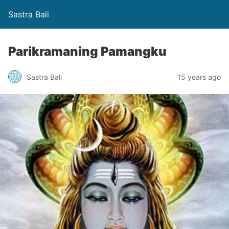
Sastra Bali
Parikramaning Pamangku
Sastra Bali
15 years ago