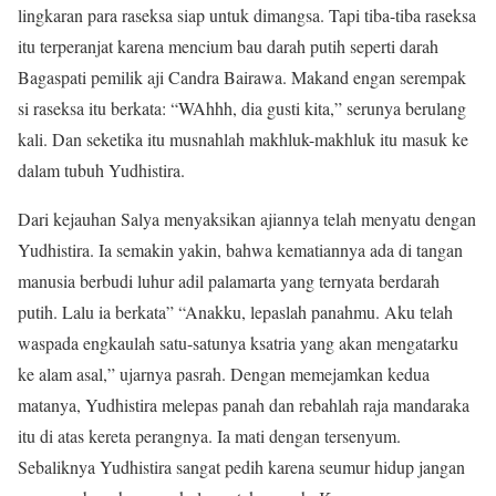
lingkaran para raseksa siap untuk dimangsa. Tapi tiba-tiba raseksa
itu terperanjat karena mencium bau darah putih seperti darah
Bagaspati pemilik aji Candra Bairawa. Makand engan serempak
si raseksa itu berkata: “WAhhh, dia gusti kita,” serunya berulang
kali. Dan seketika itu musnahlah makhluk-makhluk itu masuk ke
dalam tubuh Yudhistira.
Dari kejauhan Salya menyaksikan ajiannya telah menyatu dengan
Yudhistira. Ia semakin yakin, bahwa kematiannya ada di tangan
manusia berbudi luhur adil palamarta yang ternyata berdarah
putih. Lalu ia berkata” “Anakku, lepaslah panahmu. Aku telah
waspada engkaulah satu-satunya ksatria yang akan mengatarku
ke alam asal,” ujarnya pasrah. Dengan memejamkan kedua
matanya, Yudhistira melepas panah dan rebahlah raja mandaraka
itu di atas kereta perangnya. Ia mati dengan tersenyum.
Sebaliknya Yudhistira sangat pedih karena seumur hidup jangan