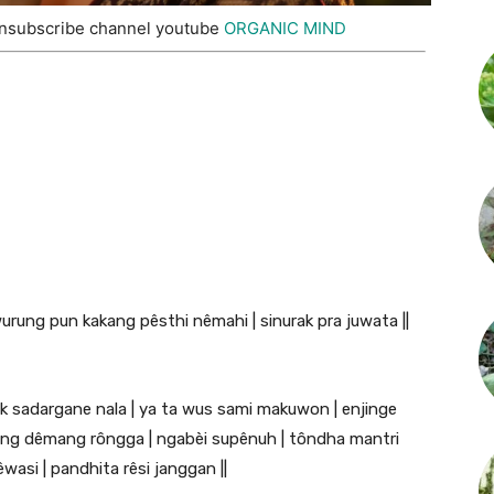
nsubscribe channel youtube
ORGANIC MIND
urung pun kakang pêsthi nêmahi | sinurak pra juwata ||
ak sadargane nala | ya ta wus sami makuwon | enjinge
gung dêmang rôngga | ngabèi supênuh | tôndha mantri
asi | pandhita rêsi janggan ||