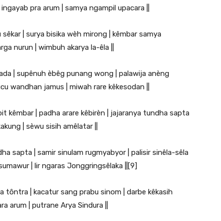
 ingayab pra arum | samya ngampil upacara ||
 sêkar | surya bisika wèh mirong | kêmbar samya
arga nurun | wimbuh akarya la-êla ||
iyada | supênuh èbêg punang wong | palawija anèng
ucu wandhan jamus | miwah rare kêkesodan ||
pit kêmbar | padha arare kêbirèn | jajaranya tundha sapta
kung | sèwu sisih amêlatar ||
a sapta | samir sinulam rugmyabyor | palisir sinêla-sêla
mawur | lir ngaras Jonggringsêlaka ||[9]
la tôntra | kacatur sang prabu sinom | darbe kêkasih
ra arum | putrane Arya Sindura ||