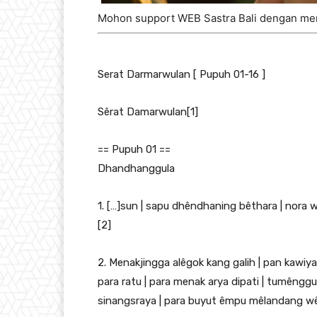
Mohon support WEB Sastra Bali dengan me
Serat Darmarwulan [ Pupuh 01-16 ]
Sêrat Damarwulan[1]
== Pupuh 01 ==
Dhandhanggula
1. […]sun | sapu dhêndhaning bêthara | nora w
[2]
2. Menakjingga alêgok kang galih | pan kawiy
para ratu | para menak arya dipati | tumêng
sinangsraya | para buyut êmpu mêlandang wêw