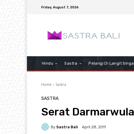
Friday, August 7, 2026
Hindu
Sastra
Pelangi Di Langit Singa
Home
Sastra
SASTRA
Serat Darmarwulan
By
Sastra Bali
April 28, 2011