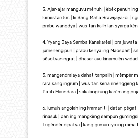
3. Ajar-ajar manguyu mênuhi | èbêk pênuh in
lumêstantun | lir Sang Maha Brawijaya-di | ng
prabu wanodya | wus tan kalih lan syarga kên
4. Yyang Jaya Samba Kanekarêsi | pra juwata
jumênêngipun | prabu kênya ing Maospait | si
sêsotyaningrat | dhasar ayu kinamulèn widadari
5. mangendralaya dahat tanpalih | mèmpêr mir
rara sang ingrum | wus tan kêna rinênggèng 
Patih Maundara | sakalangkung karêm ing puj
6. lumuh angolah ing kramaniti | datan pêgat
rinasuk | pan ing mangkèng sampun gumingsir 
Lugêndèr dipatya | kang gumantya ing rama L