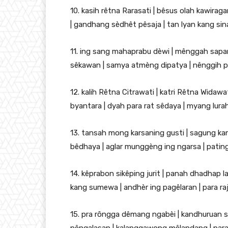
10. kasih rêtna Rarasati | bêsus olah kawira
| gandhang sèdhêt pêsaja | tan lyan kang si
11. ing sang mahaprabu dèwi | mênggah sapan
sêkawan | samya atmèng dipatya | nênggih pu
12. kalih Rêtna Citrawati | katri Rêtna Wid
byantara | dyah para rat sêdaya | myang lura
13. tansah mong karsaning gusti | sagung kang
bêdhaya | aglar munggèng ing ngarsa | pating p
14. kêprabon sikêping jurit | panah dhadhap l
kang sumewa | andhèr ing pagêlaran | para raj
15. pra rôngga dêmang ngabèi | kandhuruan si