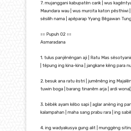
7. mujanggani kabupatèn carik | wus kagênty
Maundara wau | wus murcita katon pêsthiwi 
sêsilih nama | apêparap Yyang Bêgawan Tungg
== Pupuh 02 ==
Asmaradana
1. tulus panjênêngan aji | Ratu Mas sêsotyanin
| têpung ing kina-kina | jangkane kêng para 
2. besuk ana ratu èstri | jumênêng ing Maja
tuwin boga | barang tinanêm arja | ardi wona
3. bèbèk ayam kêbo sapi | aglar anèng ing p
kalampahan | maha sang prabu rara | ing sabê
4. ing wadyakusya gung alit | munggèng sitin