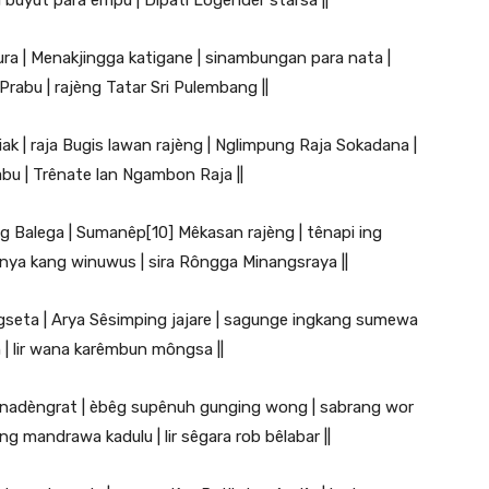
buyut para êmpu | Dipati Logêndèr starsa ||
ndura | Menakjingga katigane | sinambungan para nata |
rabu | rajèng Tatar Sri Pulembang ||
iak | raja Bugis lawan rajèng | Nglimpung Raja Sokadana |
abu | Trênate lan Ngambon Raja ||
ng Balega | Sumanêp[10] Mêkasan rajèng | tênapi ing
nya kang winuwus | sira Rôngga Minangsraya ||
angseta | Arya Sêsimping jajare | sagunge ingkang sumewa
 | lir wana karêmbun môngsa ||
rênadèngrat | èbêg supênuh gunging wong | sabrang wor
g mandrawa kadulu | lir sêgara rob bêlabar ||