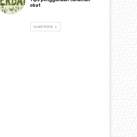
obat
Load more