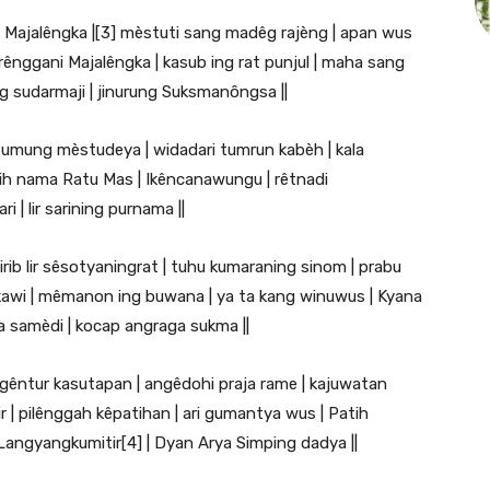
g Majalêngka |[3] mèstuti sang madêg rajèng | apan wus
rênggani Majalêngka | kasub ing rat punjul | maha sang
g sudarmaji | jinurung Suksmanôngsa ||
 umung mèstudeya | widadari tumrun kabèh | kala
lih nama Ratu Mas | Ikêncanawungu | rêtnadi
 | lir sarining purnama ||
ib lir sêsotyaningrat | tuhu kumaraning sinom | prabu
kawi | mêmanon ing buwana | ya ta kang winuwus | Kyana
a samèdi | kocap angraga sukma ||
 gêntur kasutapan | angêdohi praja rame | kajuwatan
| pilênggah kêpatihan | ari gumantya wus | Patih
angyangkumitir[4] | Dyan Arya Simping dadya ||