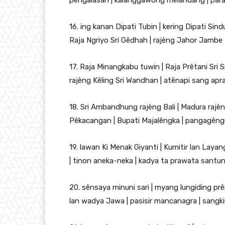
pêngalasan | kalanggawong mêlandang | para 
16. ing kanan Dipati Tubin | kering Dipati Si
Raja Ngriyo Sri Gêdhah | rajèng Jahor Jambe P
17. Raja Minangkabu tuwin | Raja Prêtani Sri S
rajèng Kêling Sri Wandhan | atênapi sang apr
18. Sri Ambandhung rajèng Bali | Madura rajè
Pêkacangan | Bupati Majalêngka | pangagêng
19. lawan Ki Menak Giyanti | Kumitir lan Lay
| tinon aneka-neka | kadya ta prawata santun
20. sênsaya minuni sari | myang lungiding p
lan wadya Jawa | pasisir mancanagra | sangkin