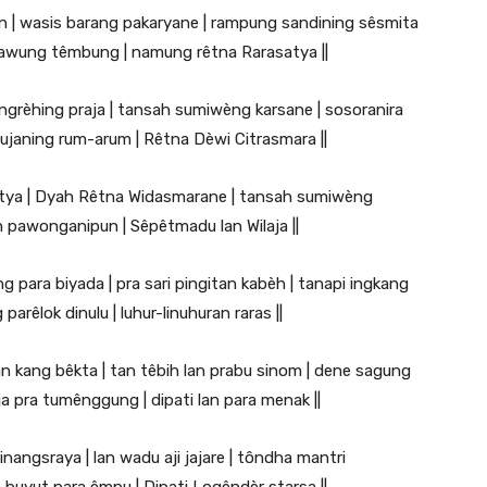
gan | wasis barang pakaryane | rampung sandining sêsmita
nawung têmbung | namung rêtna Rarasatya ||
grèhing praja | tansah sumiwèng karsane | sosoranira
janing rum-arum | Rêtna Dèwi Citrasmara ||
awatya | Dyah Rêtna Widasmarane | tansah sumiwèng
h pawonganipun | Sêpêtmadu lan Wilaja ||
 para biyada | pra sari pingitan kabèh | tanapi ingkang
arêlok dinulu | luhur-linuhuran raras ||
an kang bêkta | tan têbih lan prabu sinom | dene sagung
a pra tumênggung | dipati lan para menak ||
nangsraya | lan wadu aji jajare | tôndha mantri