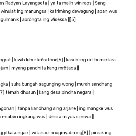
an Radyan Layangseta | ya ta malih winiraos | Sang
| winulat ing manungsa | katrimèng dewagung | apan wus
ulmanik | abrôngta ing Wisèksa ||[5]
grat | luwih luhur krêratone[6] | kasub ing rat bumintara
nujum | myang pandhita kang mrêtapa ||
lêngka | suka bungah sagunging wong | murah sandhang
[7] têmah dhusun | kang desa pindha nêgara ||
angonan | tanpa kandhang sing arjane | ing mangke wus
n-sabên ingkang wus | dènira miyos sinewa ||
ggil kasongan | witanadi rinugmyabrong[8] | pinrak ing