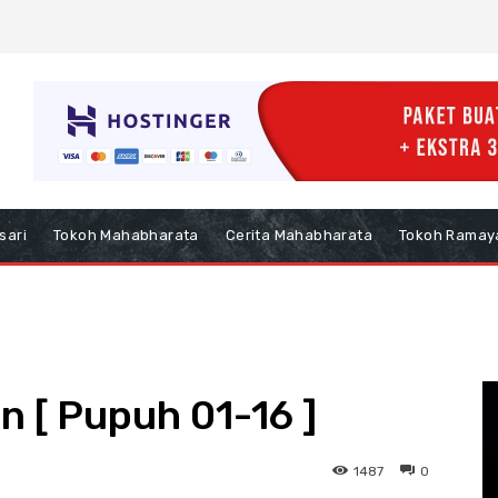
sari
Tokoh Mahabharata
Cerita Mahabharata
Tokoh Ramay
 [ Pupuh 01-16 ]
1487
0