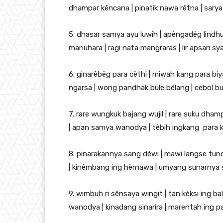
dhampar kêncana | pinatik nawa rêtna | sarya
5. dhasar samya ayu luwih | apêngadêg lindhu
manuhara | ragi nata mangraras | lir apsari sy
6. ginarêbêg para cèthi | miwah kang para b
ngarsa | wong pandhak bule bêlang | cebol b
7. rare wungkuk bajang wujil | rare suku dham
| apan samya wanodya | têbih ingkang para ka
8. pinarakannya sang dèwi | mawi langse tundh
| kinêmbang ing hèrnawa | umyang sunarnya su
9. wimbuh ri sênsaya wingit | tan kèksi ing ba
wanodya | kinadang sinarira | marentah ing pa