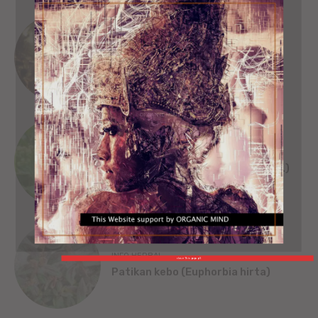
SEJARAH
SINGA WILWATIKTA
ORGANIC MIND
INFO HERBAL
Beluntas (Pluchea India [L.] Less.)
INFO HERBAL
close This popup X
Patikan kebo (Euphorbia hirta)