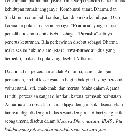
kemampuan pikiran dan jasmani ia bekerja mencari nafkah untuk
kehidupan rumah tangganya. Kombinasi antara Dharma dan
Shakti ini menumbuh kembangkan dinamika kehidupan. Oleh
Pradana
karena itu pula istri disebut sebagai “
” yang artinya
Purusha
pemelihara, dan suami disebut sebagai “
” artinya
penerus keturunan. Bila perkawinan disebut sebagai Dharma,
rwa-bhineda
maka sesuai hukum alam (Rta) : “
” (dua yang
berbeda), maka ada pula yang disebut Adharma.
Dalam hal ini perceraian adalah Adharma, karena dengan
perceraian, timbul kesengsaraan bagi pihak-pihak yang bercerai
yaitu suami, istri, anak-anak, dan mertua. Maka dalam Agama
Hindu, perceraian sangat dihindari, karena termasuk perbuatan
Adharma atau dosa. Istri harus dijaga dengan baik, disenangkan
hatinya, digauli dengan halus sesuai dengan hari-hari yang baik
sebagaimana disebut dalam
Manava Dharmasastra III.45 : Rtu
kalabhigamisyat, swadharaniratah sada, parvavarjam