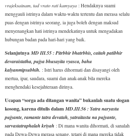
vrajeksainam, tad vrato rati kamyaya
: Hendaknya suami
menggauli istrinya dalam waktu-waktu tertentu dan merasa selalu
puas dengan istrinya seorang, ia juga boleh dengan maksud
menyenangkan hati istrinya mendekatinya untuk mengadakan
hubungan badan pada hari-hari yang baik.
Selanjutnya
MD III.55 : Pitrbhir bhatrbhis, caitah patibhir
devaraistatha, pujya bhusayita vyasca, bahu
kalyanmipsubhih.
: Istri harus dihormati dan disayangi oleh
mertua, ipar, saudara, suami dan anak-anak bila mereka
menghendaki kesejahteraan dirinya.
Ucapan “sorga ada ditangan wanita” bukanlah suatu slogan
kosong, karena ditulis dalam
MD.III.56 : Yatra naryastu
pujyante, ramante tatra devatah, yatraitastu na pujyante,
sarvastatraphalah kriyah
: Di mana wanita dihormati, di sanalah
pada Dewa-Dewa merasa senang, tetapi di mana mereka tidak