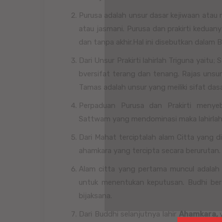
Purusa adalah unsur dasar kejiwaan atau 
atau jasmani. Purusa dan prakirti keduan
dan tanpa akhir.Hal ini disebutkan dalam B
Dari Unsur Prakirti lahirlah Triguna yait
bversifat terang dan tenang. Rajas unsur
Tamas adalah unsur yang meiliki sifat das
Perpaduan Purusa dan Prakirti menye
Sattwam yang mendominasi maka lahirla
Dari Mahat terciptalah alam Citta yang di
ahamkara yang tercipta secara berurutan.
Alam citta yang pertama muncul adala
untuk menentukan keputusan. Budhi ber
bijaksana.
Dari Buddhi selanjutnya lahir
Ahamkara,