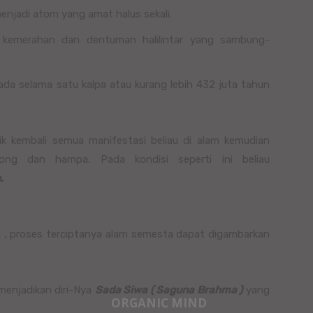
njadi atom yang amat halus sekali.
 kemerahan dan dentuman halilintar yang sambung-
ada selama satu kalpa atau kurang lebih 432 juta tahun
ik kembali semua manifestasi beliau di alam kemudian
song dan hampa. Pada kondisi seperti ini beliau
.
ya , proses terciptanya alam semesta dapat digambarkan
enjadikan diri-Nya
Sada Siwa ( Saguna Brahma )
yang
ORGANIC MIND