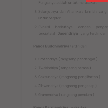
Fungsinya adalah untuk merasakan.
Selanjutnya dari Ahamkara lahirlah yang
untuk berpikir.
Evolusi berikutnya dengan peng
terciptalah
Dasendriya
, yang terdiri dari
Panca Buddhindriya
terdiri dari ;
Srotendriya ( rangsang pendengar )
Twakindriya ( rangsang perasa )
Caksundriya ( rangsang penglihatan )
Jihwendriya ( rangsang pengecap )
Granendriya ( rangsang pencium )
Panca Karmendriya
terdiri dari;