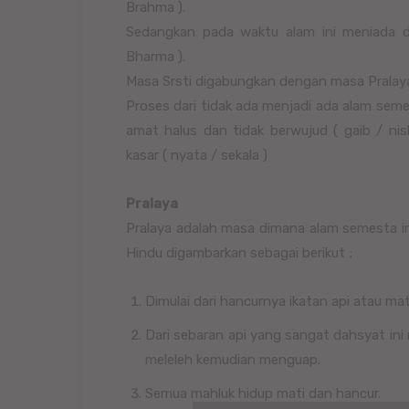
Brahma ).
Sedangkan pada waktu alam ini meniada d
Bharma ).
Masa Srsti digabungkan dengan masa Pralay
Proses dari tidak ada menjadi ada alam semes
amat halus dan tidak berwujud ( gaib / ni
kasar ( nyata / sekala )
Pralaya
Pralaya adalah masa dimana alam semesta ini
Hindu digambarkan sebagai berikut ;
Dimulai dari hancurnya ikatan api atau m
Dari sebaran api yang sangat dahsyat i
meleleh kemudian menguap.
Semua mahluk hidup mati dan hancur.