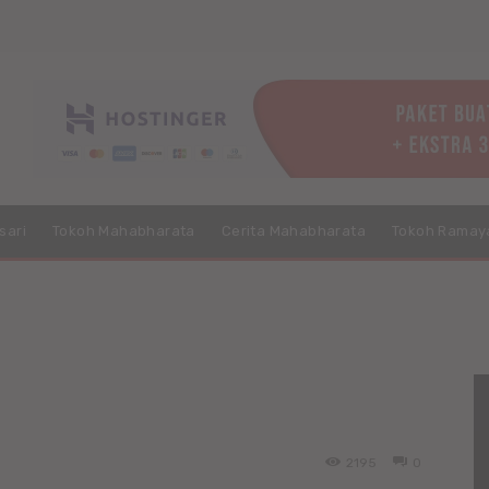
sari
Tokoh Mahabharata
Cerita Mahabharata
Tokoh Ramay
2195
0