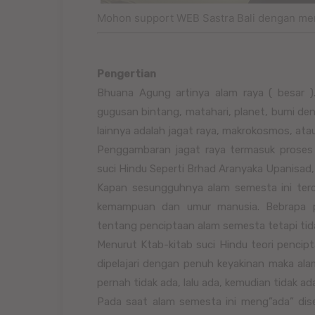
Mohon support WEB Sastra Bali dengan me
Pengertian
Bhuana Agung artinya alam raya ( besar )
gugusan bintang, matahari, planet, bumi deng
lainnya adalah jagat raya, makrokosmos, at
Penggambaran jagat raya termasuk proses 
suci Hindu Seperti Brhad Aranyaka Upanisa
Kapan sesungguhnya alam semesta ini terci
kemampuan dan umur manusia. Bebrapa p
tentang penciptaan alam semesta tetapi tid
Menurut Ktab-kitab suci Hindu teori pencipt
dipelajari dengan penuh keyakinan maka ala
pernah tidak ada, lalu ada, kemudian tidak ad
Pada saat alam semesta ini meng”ada” dis