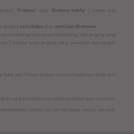
isebut “
Pralaya
” atau “
Brahma nakta
” ( malam hari
a disebut
satu
Kalpa
atau
satu hari Brahman.
ta ini berlangsung secara berjenjang, dari jenjang yang
skala ) sampai pada jenjang yang berwujud dan sangat
 tidak ada. Proses pralaya menurut beberapa kitab suci
atahari yang kemudian menyebar keseluruh alam semesta.
ni menyebabkan semua zat cair menguap, semua zat pada