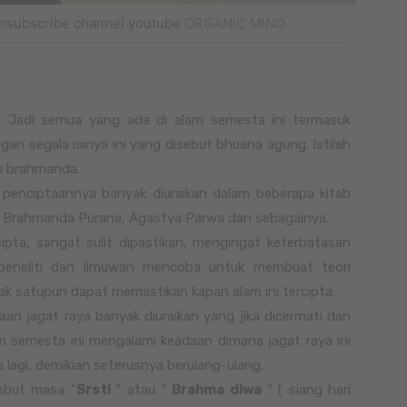
nsubscribe channel youtube
ORGANIC MIND
. Jadi semua yang ada di alam semesta ini termasuk
an segala isinya ini yang disebut bhuana agung. Istilah
au brahmanda.
penciptaannya banyak diuraikan dalam beberapa kitab
d, Brahmanda Purana, Agastya Parwa dan sebagainya.
pta, sangat sulit dipastikan, mengingat keterbatasan
eneliti dan ilmuwan mencoba untuk membuat teori
ak satupun dapat memastikan kapan alam ini tercipta.
aan jagat raya banyak diuraikan yang jika dicermati dan
m semesta ini mengalami keadaan dimana jagat raya ini
a lagi, demikian seterusnya berulang-ulang.
ebut masa “
Srsti
“ atau “
Brahma diwa
“ ( siang hari