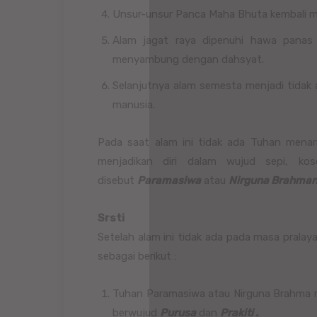
Unsur-unsur Panca Maha Bhuta kembali me
Alam jagat raya dipenuhi hawa panas
menyambung dengan dahsyat.
Selanjutnya alam semesta menjadi tidak 
manusia.
Pada saat alam ini tidak ada Tuhan menar
menjadikan diri dalam wujud sepi, ko
disebut
Paramasiwa
atau
Nirguna Brahman
Srsti
Setelah alam ini tidak ada pada masa prala
sebagai berikut :
Tuhan Paramasiwa atau Nirguna Brahma m
berwujud
Purusa
dan
Prakiti .