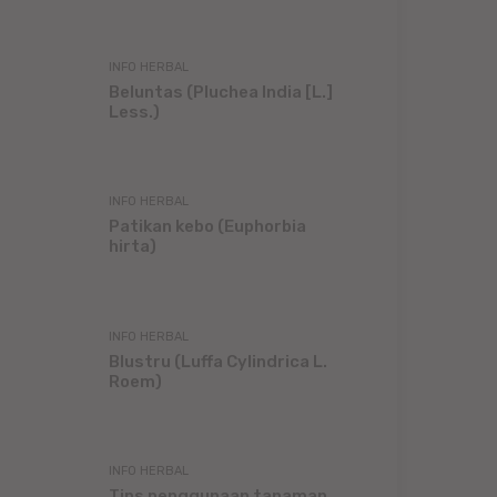
INFO HERBAL
Beluntas (Pluchea India [L.]
Less.)
INFO HERBAL
Patikan kebo (Euphorbia
hirta)
INFO HERBAL
Blustru (Luffa Cylindrica L.
Roem)
INFO HERBAL
Tips penggunaan tanaman