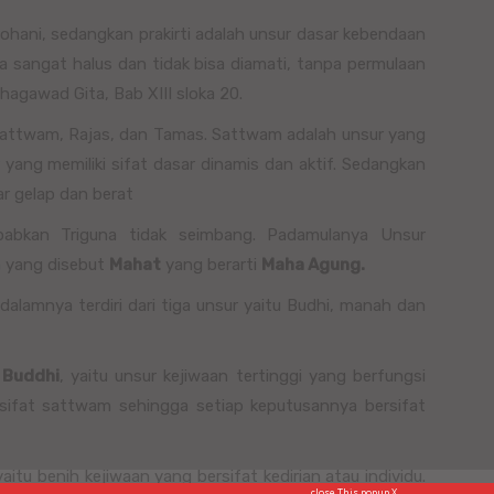
rohani, sedangkan prakirti adalah unsur dasar kebendaan
ya sangat halus dan tidak bisa diamati, tanpa permulaan
hagawad Gita, Bab XIII sloka 20.
u; Sattwam, Rajas, dan Tamas. Sattwam adalah unsur yang
 yang memiliki sifat dasar dinamis dan aktif. Sedangkan
ar gelap dan berat
babkan Triguna tidak seimbang. Padamulanya Unsur
h yang disebut
Mahat
yang berarti
Maha Agung.
dalamnya terdiri dari tiga unsur yaitu Budhi, manah dan
h
Buddhi
, yaitu unsur kejiwaan tertinggi yang berfungsi
sifat sattwam sehingga setiap keputusannya bersifat
yaitu benih kejiwaan yang bersifat kedirian atau individu.
close This popup X