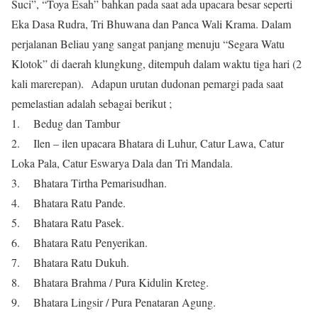
Suci”, “Toya Esah” bahkan pada saat ada upacara besar seperti
Eka Dasa Rudra, Tri Bhuwana dan Panca Wali Krama. Dalam
perjalanan Beliau yang sangat panjang menuju “Segara Watu
Klotok” di daerah klungkung, ditempuh dalam waktu tiga hari (2
kali marerepan). Adapun urutan dudonan pemargi pada saat
pemelastian adalah sebagai berikut ;
1. Bedug dan Tambur
2. Ilen – ilen upacara Bhatara di Luhur, Catur Lawa, Catur
Loka Pala, Catur Eswarya Dala dan Tri Mandala.
3. Bhatara Tirtha Pemarisudhan.
4. Bhatara Ratu Pande.
5. Bhatara Ratu Pasek.
6. Bhatara Ratu Penyerikan.
7. Bhatara Ratu Dukuh.
8. Bhatara Brahma / Pura Kidulin Kreteg.
9. Bhatara Lingsir / Pura Penataran Agung.