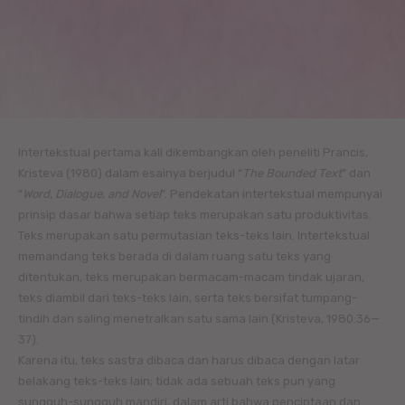
Intertekstual pertama kali dikembangkan oleh peneliti Prancis,
Kristeva (1980) dalam esainya berjudul “
The Bounded Text
” dan
“
Word
,
Dialogue
,
and Novel
”. Pendekatan intertekstual mempunyai
prinsip dasar bahwa setiap teks merupakan satu produktivitas.
Teks merupakan satu permutasian teks-teks lain. Intertekstual
memandang teks berada di dalam ruang satu teks yang
ditentukan, teks merupakan bermacam-macam tindak ujaran,
teks diambil dari teks-teks lain, serta teks bersifat tumpang-
tindih dan saling menetralkan satu sama lain (Kristeva, 1980:36—
37).
Karena itu, teks sastra dibaca dan harus dibaca dengan latar
belakang teks-teks lain; tidak ada sebuah teks pun yang
sungguh-sungguh mandiri, dalam arti bahwa penciptaan dan