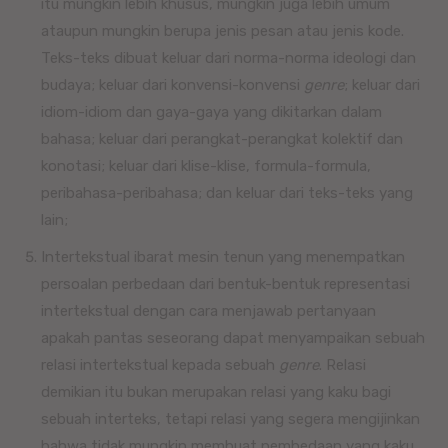
itu mungkin lebih khusus, mungkin juga lebih umum
ataupun mungkin berupa jenis pesan atau jenis kode.
Teks-teks dibuat keluar dari norma-norma ideologi dan
budaya; keluar dari konvensi-konvensi
genre
; keluar dari
idiom-idiom dan gaya-gaya yang dikitarkan dalam
bahasa; keluar dari perangkat-perangkat kolektif dan
konotasi; keluar dari klise-klise, formula-formula,
peribahasa-peribahasa; dan keluar dari teks-teks yang
lain;
Intertekstual ibarat mesin tenun yang menempatkan
persoalan perbedaan dari bentuk-bentuk representasi
intertekstual dengan cara menjawab pertanyaan
apakah pantas seseorang dapat menyampaikan sebuah
relasi intertekstual kepada sebuah
genre
. Relasi
demikian itu bukan merupakan relasi yang kaku bagi
sebuah interteks, tetapi relasi yang segera mengijinkan
bahwa tidak mungkin membuat pembedaan yang kaku