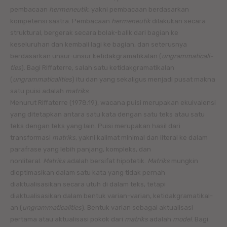
pembacaan
hermeneutik
, yakni pembacaan berdasarkan
kompetensi sastra. Pembacaan
hermeneutik
dilakukan secara
struktural, bergerak secara bolak-balik dari bagian ke
keseluruhan dan kembali lagi ke bagian, dan seterusnya
berdasarkan unsur-unsur ketidakgramatikalan (
ungrammaticali-
ties
). Bagi Riffaterre, salah satu ketidakgramatikalan
(
ungrammaticalities
) itu dan yang sekaligus menjadi pusat makna
satu puisi adalah
matriks
.
Menurut Riffaterre (1978:19), wacana puisi merupakan ekuivalensi
yang ditetapkan antara satu kata dengan satu teks atau satu
teks dengan teks yang lain. Puisi merupakan hasil dari
transformasi
matriks
, yakni kalimat minimal dan literal ke dalam
parafrase yang lebih panjang, kompleks, dan
nonliteral.
Matriks
adalah bersifat hipotetik.
Matriks
mungkin
dioptimasikan dalam satu kata yang tidak pernah
diaktualisasikan secara utuh di dalam teks, tetapi
diaktualisasikan dalam bentuk varian-varian, ketidakgramatikal-
an (
ungrammaticalities
). Bentuk varian sebagai aktualisasi
pertama atau aktualisasi pokok dari
matriks
adalah
model
. Bagi