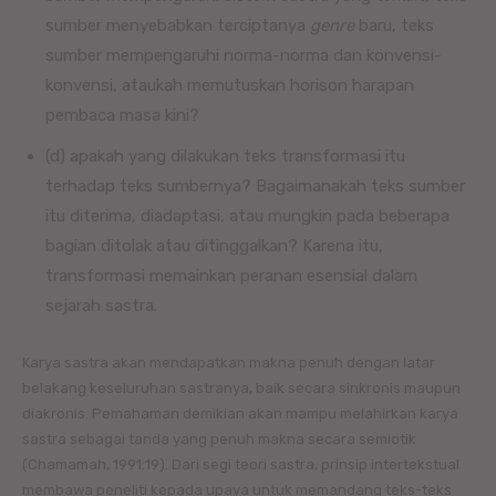
sumber menyebabkan terciptanya
genre
baru, teks
sumber mempengaruhi norma-norma dan konvensi-
konvensi, ataukah memutuskan horison harapan
pembaca masa kini?
(d) apakah yang dilakukan teks transformasi itu
terhadap teks sumbernya? Bagaimanakah teks sumber
itu diterima, diadaptasi, atau mungkin pada beberapa
bagian ditolak atau ditinggalkan? Karena itu,
transformasi memainkan peranan esensial dalam
sejarah sastra.
Karya sastra akan mendapatkan makna penuh dengan latar
belakang keseluruhan sastranya, baik secara sinkronis maupun
diakronis. Pemahaman demikian akan mampu melahirkan karya
sastra sebagai tanda yang penuh makna secara semiotik
(Chamamah, 1991:19). Dari segi teori sastra, prinsip intertekstual
membawa peneliti kepada upaya untuk memandang teks-teks