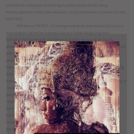
pendahulu sebagai sumbangan pada suatu kode yang
memungkinkan efek pemaknaan yang bermacam-macam (Culler,
1981:103).
Riffaterre (1978:1—2) mengemukakan bahwa karya sastra
merupakan aktivitas bahasa secara tidak langsung dan
bersifat
hipogramatik
. Fenomena sastra merupakan suatu
dialektik antara teks dan pembaca serta dialektik antara tataran
mimetik dan tataran semiotik. Gagasan itu didasarkan atas
prinsip bahwa puisi (karya sastra) merupakan satu aktivitas
bahasa. Akan tetapi, aktivitas bahasa itu adalah tidak langsung.
Ada tiga hal yang menyebabkan ketidaklangsungan itu,
yakni
displacing of meaning, distorting of meaning
, dan
creating of
meaning. Displacing of meaning
muncul ketika tanda-tanda
ORGANIC MIND
berpindah dari satu arti ke arti yang lain, ketika satu kata
“menggantikan” kata yang lain, sebagaimana metafora dan
metonimi
. Distorting of meaning
terjadi akibat ambiguitas,
kontradiksi, atau
nonsense
. Sementara itu,
creating of
meaning
ditentukan oleh satu organisasi prinsip untuk tanda-
tanda di luar item-item linguistik.