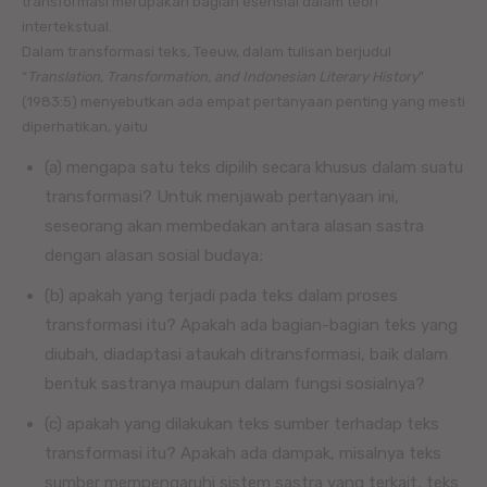
transformasi merupakan bagian esensial dalam teori
intertekstual.
Dalam transformasi teks, Teeuw, dalam tulisan berjudul
“
Translation, Transformation, and Indonesian Literary History
”
(1983:5) menyebutkan ada empat pertanyaan penting yang mesti
diperhatikan, yaitu
(a) mengapa satu teks dipilih secara khusus dalam suatu
transformasi? Untuk menjawab pertanyaan ini,
seseorang akan membedakan antara alasan sastra
dengan alasan sosial budaya;
(b) apakah yang terjadi pada teks dalam proses
transformasi itu? Apakah ada bagian-bagian teks yang
diubah, diadaptasi ataukah ditransformasi, baik dalam
bentuk sastranya maupun dalam fungsi sosialnya?
(c) apakah yang dilakukan teks sumber terhadap teks
transformasi itu? Apakah ada dampak, misalnya teks
sumber mempengaruhi sistem sastra yang terkait, teks