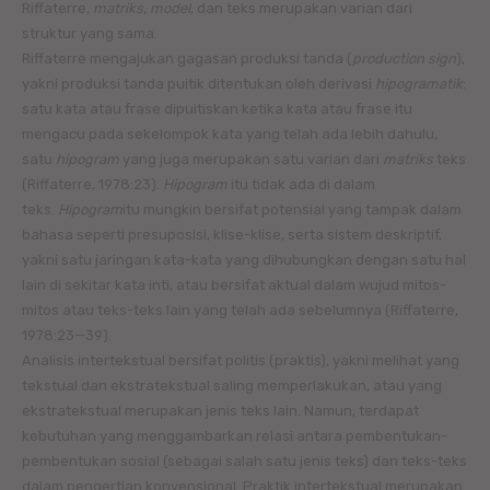
Riffaterre,
matriks
,
model
, dan teks merupakan varian dari
struktur yang sama.
Riffaterre mengajukan gagasan produksi tanda (
production
sign
),
yakni produksi tanda puitik ditentukan oleh derivasi
hipogramatik
:
satu kata atau frase dipuitiskan ketika kata atau frase itu
mengacu pada sekelompok kata yang
telah ada lebih dahulu,
satu
hipogram
yang juga merupakan satu varian dari
matriks
teks
(Riffaterre, 1978:23).
Hipogram
itu tidak ada di dalam
teks.
Hipogram
itu mungkin bersifat potensial yang tampak dalam
bahasa seperti presuposisi, klise-klise, serta sistem deskriptif,
yakni satu jaringan kata-kata yang dihubungkan dengan satu hal
lain di sekitar kata inti, atau bersifat aktual dalam wujud mitos-
mitos atau teks-teks lain yang telah ada sebelumnya (Riffaterre,
1978:23—39).
Analisis intertekstual bersifat politis (praktis), yakni melihat yang
tekstual dan ekstratekstual saling memperlakukan, atau yang
ekstratekstual merupakan jenis teks lain. Namun, terdapat
kebutuhan yang menggambarkan relasi antara pembentukan-
pembentukan sosial (sebagai salah satu jenis teks) dan teks-teks
dalam pengertian konvensional. Praktik intertekstual merupakan