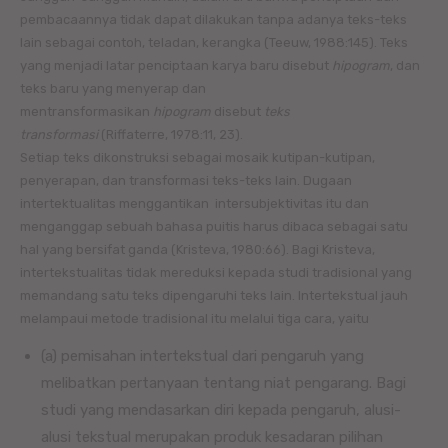
pembacaannya tidak dapat dilakukan tanpa adanya teks-teks
lain sebagai contoh, teladan, kerangka (Teeuw, 1988:145). Teks
yang menjadi latar penciptaan karya baru disebut
hipogram
, dan
teks baru yang menyerap dan
mentransformasikan
hipogram
disebut
teks
transformasi
(Riffaterre, 1978:11, 23).
Setiap teks dikonstruksi sebagai mosaik kutipan-kutipan,
penyerapan, dan transformasi teks-teks lain. Dugaan
intertektualitas menggantikan intersubjektivitas itu dan
menganggap sebuah bahasa puitis harus dibaca sebagai satu
hal yang bersifat ganda (Kristeva, 1980:66). Bagi Kristeva,
intertekstualitas tidak mereduksi kepada studi tradisional yang
memandang satu teks dipengaruhi teks lain. Intertekstual jauh
melampaui metode tradisional itu melalui tiga cara, yaitu
(a) pemisahan intertekstual dari pengaruh yang
melibatkan pertanyaan tentang niat pengarang. Bagi
studi yang mendasarkan diri kepada pengaruh, alusi-
alusi tekstual merupakan produk kesadaran pilihan