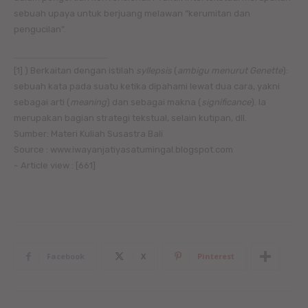
sebuah upaya untuk berjuang melawan “kerumitan dan
pengucilan”.
[1] ) Berkaitan dengan istilah
syllepsis
(
ambigu menurut Genette
):
sebuah kata pada suatu ketika dipahami lewat dua cara, yakni
sebagai arti (
meaning
) dan sebagai makna (
significance
). Ia
merupakan bagian strategi tekstual, selain kutipan, dll.
Sumber: Materi Kuliah Susastra Bali
Source : www.iwayanjatiyasatumingal.blogspot.com
~ Article view : [661]
Facebook
X
Pinterest