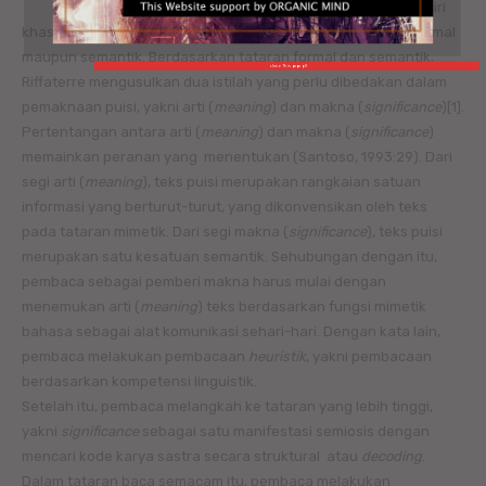
Lebih jauh, Riffaterre (1978:2—3) menyebutkan bahwa ciri
khas puisi adalah kesatuannya, yakni satu kesatuan, baik formal
maupun semantik. Berdasarkan tataran formal dan semantik,
close This popup X
Riffaterre mengusulkan dua istilah yang perlu dibedakan dalam
pemaknaan puisi, yakni arti (
meaning
) dan makna (
significance
)[1].
Pertentangan antara arti (
meaning
) dan makna (
significance
)
memainkan peranan yang menentukan (Santoso, 1993:29). Dari
segi arti (
meaning
), teks puisi merupakan rangkaian satuan
informasi yang berturut-turut, yang dikonvensikan oleh teks
pada tataran mimetik. Dari segi makna (
significance
), teks puisi
merupakan satu kesatuan semantik. Sehubungan dengan itu,
pembaca sebagai pemberi makna harus mulai dengan
menemukan arti (
meaning
) teks berdasarkan fungsi mimetik
bahasa sebagai alat komunikasi sehari-hari. Dengan kata lain,
pembaca melakukan pembacaan
heuristik
, yakni pembacaan
berdasarkan kompetensi linguistik.
Setelah itu, pembaca melangkah ke tataran yang lebih tinggi,
yakni
significance
sebagai satu manifestasi semiosis dengan
mencari kode karya sastra secara struktural atau
decoding
.
Dalam tataran baca semacam itu, pembaca melakukan