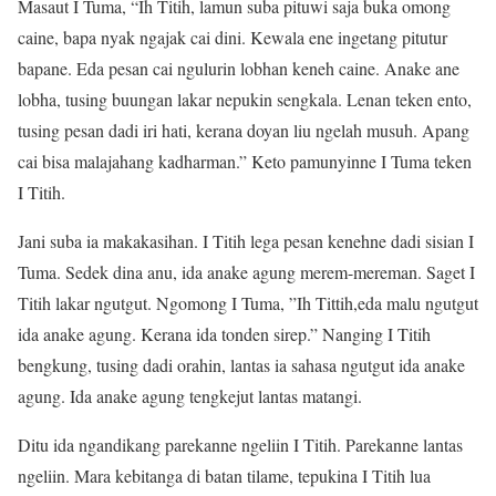
Masaut I Tuma, “Ih Titih, lamun suba pituwi saja buka omong
caine, bapa nyak ngajak cai dini. Kewala ene ingetang pitutur
bapane. Eda pesan cai ngulurin lobhan keneh caine. Anake ane
lobha, tusing buungan lakar nepukin sengkala. Lenan teken ento,
tusing pesan dadi iri hati, kerana doyan liu ngelah musuh. Apang
cai bisa malajahang kadharman.” Keto pamunyinne I Tuma teken
I Titih.
Jani suba ia makakasihan. I Titih lega pesan kenehne dadi sisian I
Tuma. Sedek dina anu, ida anake agung merem-mereman. Saget I
Titih lakar ngutgut. Ngomong I Tuma, ”Ih Tittih,eda malu ngutgut
ida anake agung. Kerana ida tonden sirep.” Nanging I Titih
bengkung, tusing dadi orahin, lantas ia sahasa ngutgut ida anake
agung. Ida anake agung tengkejut lantas matangi.
Ditu ida ngandikang parekanne ngeliin I Titih. Parekanne lantas
ngeliin. Mara kebitanga di batan tilame, tepukina I Titih lua