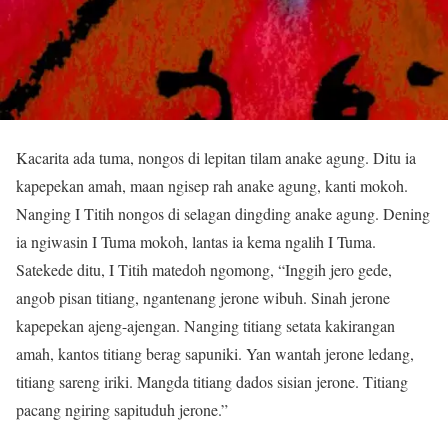
Kacarita ada tuma, nongos di lepitan tilam anake agung. Ditu ia
kapepekan amah, maan ngisep rah anake agung, kanti mokoh.
Nanging I Titih nongos di selagan dingding anake agung. Dening
ia ngiwasin I Tuma mokoh, lantas ia kema ngalih I Tuma.
Satekede ditu, I Titih matedoh ngomong, “Inggih jero gede,
angob pisan titiang, ngantenang jerone wibuh. Sinah jerone
kapepekan ajeng-ajengan. Nanging titiang setata kakirangan
amah, kantos titiang berag sapuniki. Yan wantah jerone ledang,
titiang sareng iriki. Mangda titiang dados sisian jerone. Titiang
pacang ngiring sapituduh jerone.”