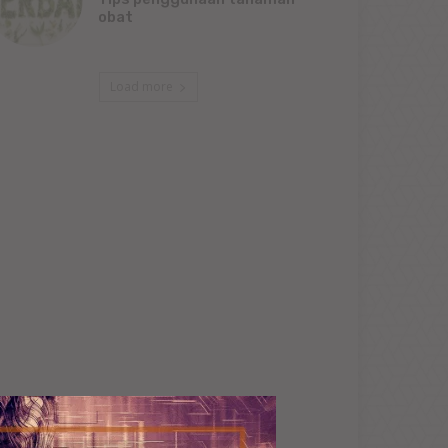
obat
Load more