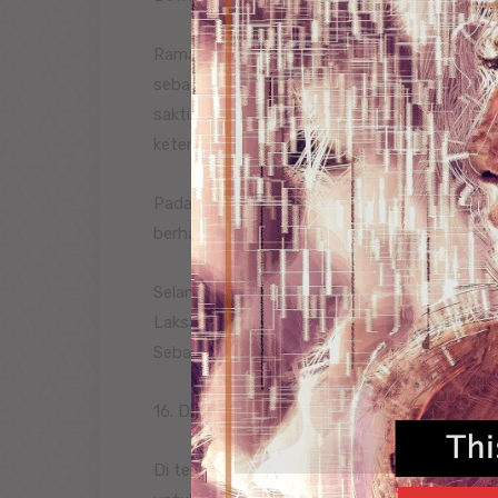
Rama, Sita dan Laksamana juga mengunjungi
sebagai bekal kesempurnaan hidup. Mereka 
sakti. Tetapi dalam pengembaraanya itu me
ketentraman.
Pada suatu ketika mereka dicegat oleh Raksa
berhasil melaksanakan niatnya, panah Rama t
Selama dalam pengembaraan, disamping memb
Laksamana juga berbuat kebaikan dan menol
Sebagai seorang satria, Rama ingin mengabd
16. Di Tengah Hutan Dandaka
Di tengah hutan Dandaka, Rama mendirikan s