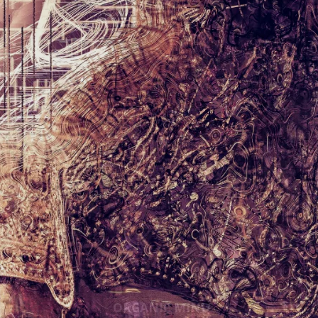
 meminta agar Rama segera pulang dan naik ke
ena ia hendak memenuhi perintah
 selama empat belas tahun. Barata disuruhnya kembali
g.
rta terompah Rama yang akan ditaruh di atas singgasana
a. Di negeri Ayodya, Barata memerintah atas nama
rta Sita dan Laksamana meneruskan pengembaraanya.
elakukan berbagai upacara. Mereka memuja Dewa Indra
Dewi Agni yang menguasai api, Dewa Kuwera yang
nguasai langit biru, Dewa Bayu yang menguasai angin,
ORGANIC MIND
uga Dewa Yama yang menguasai kematian.