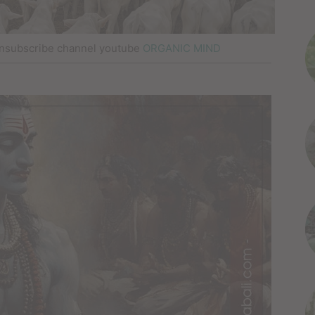
nsubscribe channel youtube
ORGANIC MIND