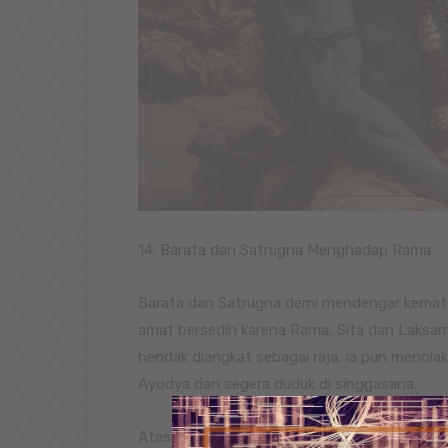
14. Barata dan Satrugna Menghadap Rama
Barata dan Satrugna demi mendengar kemati
amat bersedih karena Rama, Sita dan Laksa
hendak diangkat sebagai raja, ia pun menola
Ayodya dan segera duduk di singgasana.
Atas petunjuk Bagawan Wasista, Barata dan