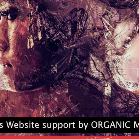
 para pertapa dan meminta petuah serta nasehat
juga mengunjungi Sang Agastya, seorang pertapa yang
reka pun sering menjumpai raksasa yang menganggu
sa Wirada yang hendak menculik Sita. Tapi sebelum ia
elah mendahului bersarang di dada raksasa itu
inasakan raksasa-raksasa jahat, Rama, Sita dan
ong orang-orang desa yang memerlukan perlindungan.
ikan hidupnya bagi perikemanusiaan.
ebuah pondok kayu. Setiap hari Rama berburu binatang
close This popup X