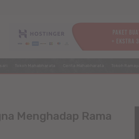
sari
Tokoh Mahabharata
Cerita Mahabharata
Tokoh Ramay
ugna Menghadap Rama