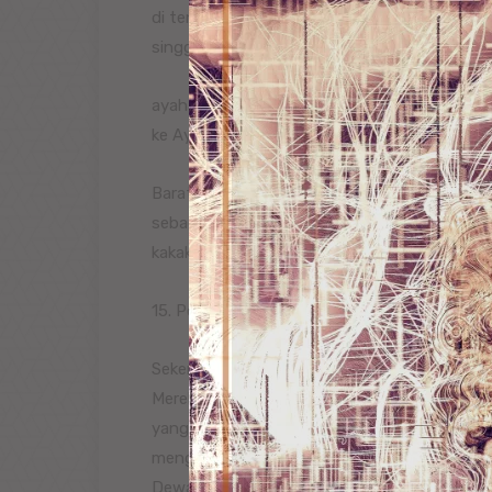
di tengah hutan. Dipeluknya kaki Rama, lalu
singgasana kerajaan. Tapi Rama menolak kar
ayahandanya, yaitu hidup dalam pembuangan
ke Ayodya untuk menjaga istana yang koson
Barata pun kembali ke istana. Dibawanya se
sebagai perlambang keberadaan Rama di san
kakaknya, Ramawijaya.
15. Pengembaraan Rama dan Sita
Sekembalinya Barata ke Ayodya, Rama bese
Mereka mengunjungi tempat pemujaan dan m
yang menguasai mega, mendung dan hujan, 
menguasai kekayaan, Dewa Wiwasata yang me
Dewa Waruna yang menguasai lautan, dan j