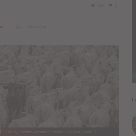
2577
0
st
WhatsApp
L