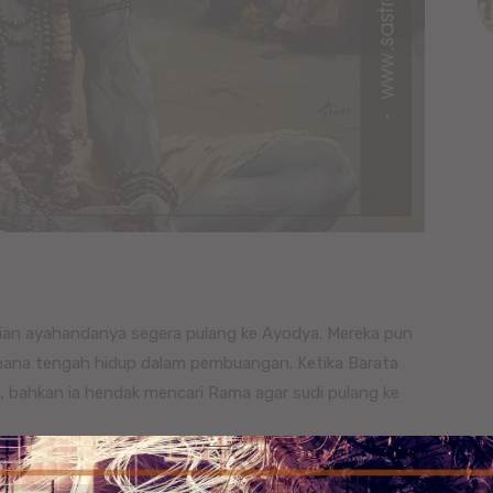
an ayahandanya segera pulang ke Ayodya. Mereka pun
mana tengah hidup dalam pembuangan. Ketika Barata
k, bahkan ia hendak mencari Rama agar sudi pulang ke
 Satrugna berhasil menemui Rama, Sita dan Laksamana